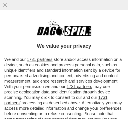
We value your privacy
We and our
1731 partners
store and/or access information on a
device, such as cookies and process personal data, such as
unique identifiers and standard information sent by a device for
personalised advertising and content, advertising and content
measurement, audience research and services development.
With your permission we and our
1731 partners
may use
precise geolocation data and identification through device
scanning. You may click to consent to our and our
1731
partners
’ processing as described above. Alternatively you may
access more detailed information and change your preferences
before consenting or to refuse consenting. Please note that
TELEMELONI PREPARA LA RIVOLUZIONE PER IL
some processing of your personal data may not require your
SANREMO “ELETTORALE” –
GIUSEPPE CANDELA: “IL
consent, but you have a right to object to such processing. Your