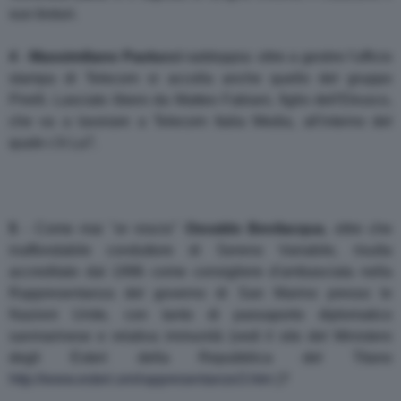
suo bisturi.
4
-
Massimiliano
Paolucci
raddoppia: oltre a gestire l'ufficio
stampa di Telecom si accolla anche quello del gruppo
Pirelli. Lasciato libero da Matteo Fabiani, figlio dell'Etrusco,
che va a lavorare a Telecom Italia Media, all'interno del
quale c'è La7.
5
- Come mai "er roscio"
Osvaldo
Bevilacqua
, oltre che
inaffondabile conduttore di Sereno Variabile, risulta
accreditato dal 1996 come consigliere d'ambasciata nella
Rappresentanza del governo di San Marino presso le
Nazioni Unite, con tanto di passaporto diplomatico
sanmarinese e relativa immunità (vedi il sito del Ministero
degli Esteri della Repubblica del Titano
http://www.esteri.sm/rappresentanze3.htm
)?