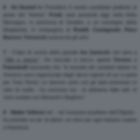
6
-
De Bortoli
for President. Il nostro candidato preferito al
posto del "tintone"
Prodi
, sarà presente oggi nella bella
Morvegno, in provincia di Sondrio, a un convegno della
Margherita, in compagnia di
Rutelli
,
Castagnetti
,
Piero
Barucci
.
Ferruccio
avanza tra gli ulivi.
7
- Colpo di scena della grande
Iva Zanicchi
, ieri sera a
"
Otto e mezzo
". Ha lasciato a bocca aperta
Ferrara
e
Palombelli
tuonando che "
le tournée dei cantanti italiani in
America sono organizzate dagli stessi signori di cui si parla
per Tony Renis. Le famose cene con gli italo-americani in
odor di mafia
- ha concluso Iva -
le abbiamo fatte tutti. Io
sono andata con Morandi e Baglioni
."
8
-
Walter Veltroni
ieri - nel lussuoso quartiere dell'Olgiata -
ha piantato un po' di alberi: un ulivo per ogni italiano caduto
a Nassiryia.