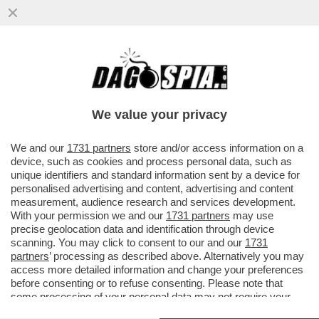
PISSI PISSI DAGO DAGO - "IN QUESTO
We value your privacy
MONDO DI LADRI", C'E VALERIA -
VERONICA LARIO RISPONDE AL LIFTING DI
We and our
1731 partners
store and/or access information on a
device, such as cookies and process personal data, such as
SILVIO: TAGLIO AI CAPELLI - PAOLUCCI
unique identifiers and standard information sent by a device for
RADDOPPIA - OSVALDO BEVILACQUA
personalised advertising and content, advertising and content
AMBASCIATORE - MARGHERITA PER DE
measurement, audience research and services development.
BORTOLI - ZANICCHI E LA MAFIA
With your permission we and our
1731 partners
may use
CANTERINA.
precise geolocation data and identification through device
scanning. You may click to consent to our and our
1731
Dagospia 5/03/2004
partners
’ processing as described above. Alternatively you may
access more detailed information and change your preferences
1
-
Valeriona
ce l'ha fatta: dopo anni di baci e cazzotti, sarà
before consenting or to refuse consenting. Please note that
finalmente protagonista di un film prodotto dal suo Vittorio. Il
some processing of your personal data may not require your
prossimo film di
Carlo
Vanzina
sarà infatti una produzione
consent, but you have a right to object to such processing. Your