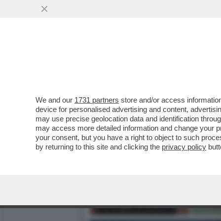
SPORT
We and our
1731 partners
store and/or access information
device for personalised advertising and content, advert
may use precise geolocation data and identification throu
may access more detailed information and change your pre
your consent, but you have a right to object to such proc
by returning to this site and clicking the
privacy policy
butt