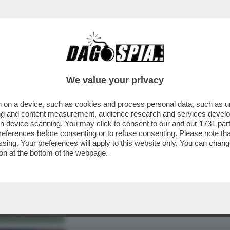
IL TENNIS MODERNO? PEGGIO DI “SQUID GAM
We value your privacy
I TORNEI SEMPRE PIÙ…
 on a device, such as cookies and process personal data, such as uni
ising and content measurement, audience research and services deve
gh device scanning. You may click to consent to our and our
1731 par
ferences before consenting or to refuse consenting. Please note th
essing. Your preferences will apply to this website only. You can cha
on at the bottom of the webpage.