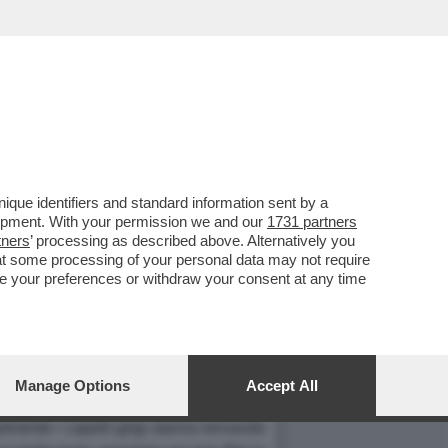
que identifiers and standard information sent by a
I, UN «SITO DI
lopment. With your permission we and our
1731 partners
tners
’ processing as described above. Alternatively you
D OLGHINA.
at some processing of your personal data may not require
nge your preferences or withdraw your consent at any time
a fatta per Prodi, che offeso, aveva
Manage Options
Accept All
mprovvisamente opacizzata?
almente i capelli grigi stanno tornando