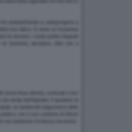
a bella testa argentata nei loro film in
i che probabilmente si sottopongono a
 della loro fatica. Si teme un´invasione
 le elezioni, i nostri politici disposti
ce di Sanremo, decidano, oltre che a
di senza fissa dimora, scaricate a luci
ai tempi dell'Italsider. Il quartiere di
ipale: la mediocrità tragicomica delle
politica, con il suo contorno di tribuni
 che non portarono ricchezza ma tumori.