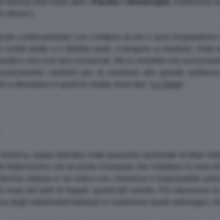
 fascino due nostri attori,
Placido
e
Bentivoglio
, esibiscono un
 ritorna").
cido continuamente) con civetteria di pre e post cinquantenn
 il ventre piatto e il didietro sodo, e tengono a mostrare i frutti
estiti e non così ben conservati. Né si vorrebbe che avvicinandosi
nconicamente canterini pur di mostrarsi alla grande audien
che a denudarsi in qualche reality show tipo "
La Talpa
".
merica, ospita dall'altra notte quaranta camionate di rifiuti soli
 fraternizzino con le scorie d'amianto che risiedono in zona fin d
eclino italiano e ne indica con chiarezza il responsabile princ
di mare più belli di Napoli, quindi del mondo. Poi intervenne la 
ece degli stabilimenti balneari si costruirono quelli siderurgici,