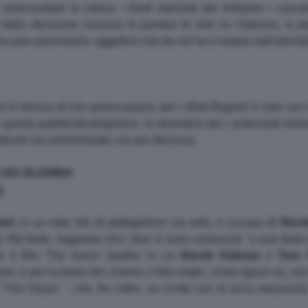
assecondare la natura, i fondi stanziati per estirpare i cascam
ti dalla decisione svizzera di puntare le vele su Valencia, si pi
 pure provvisoria: aggettivo che da noi ha il respiro dell'eternit
ini in trincea di non preoccuparsi: per i rifiuti Bagnoli è solo 
questa pubblicità-progresso, lo diventerà per i potenziali turist
tevoli ma amministrate con più decenza.
I AD OLGHINA
o
ant
, in un noto sito di pettegolezzi via web, si occupa di
Nicol
d
. Nel testo, leggiamo che i due si sono conosciuti "a una fest
 il film 'The hours' (quello in cui
Nicole
Kidman
e
Tom
ero, e per la storia del cinema, il film citato, come ognun sa, non
 "The Hours" - che, fra l'altro, va scritto con la acca maiusco