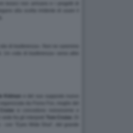
i tossici non arrivano e i progetti di
egano alla scelta irridente di usare il
à.
«un sito di trasferenza». Non ne saremmo
i. Un «sito di trasferenza» verso altre
e
Kidman
e del suo supposto nuovo
a organizzata da Fiona Fox, moglie del
Cruise
si concedono noiosissime e
 vede fra gli interpreti
Tom
Cruise
. Di
la - con "Eyes Wide Shut", del grande