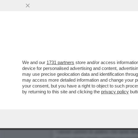
We and our
1731 partners
store and/or access information
RASSEGNATI STAMPA - CAPE
device for personalised advertising and content, advert
may use precise geolocation data and identification throu
TRASFERENZA» VERSO LA "M
may access more detailed information and change your pre
Dagospia 26/03/2004
your consent, but you have a right to object to such proc
by returning to this site and clicking the
privacy policy
butt
1 - FINI TINTI
Natalia Aspesi per
La Repubblica
E se anche
Fini
si tingesse i cape
categoricamente smentito. Smentirà an
I severi uomini di potere che tanto te