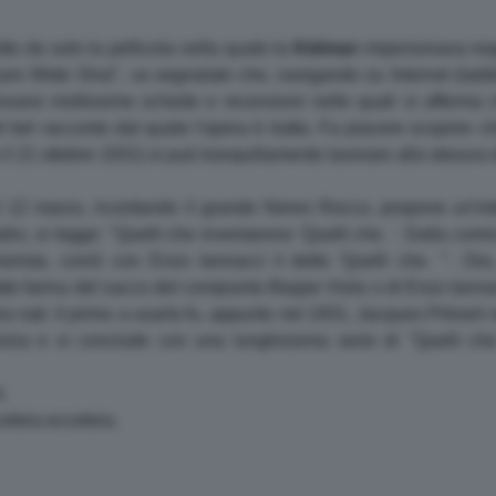
o da solo la pellicola nella quale la
Kidman
impersonava ma
es Wide Shut", va segnalato che, navigando su Internet (laddov
trovano moltissime schede e recensioni nelle quali si afferma 
l bel racconto dal quale l'opera è tratta. Fa piacere scoprire c
to il 21 ottobre 1931) si può tranquillamente lavorare alla stesur
il 12 marzo, ricordando il grande Nereo Rocco, propone un'int
adro, si legge: "Quelli che inventarono 'Quelli che. '. Dalla com
orista, coniò con Enzo Iannacci il detto 'Quelli che. '". Ora,
fatto farina del sacco del compianto Beppe Viola o di Enzo Iannacc
a nati. Il primo a usarla fu, appunto nel 1931, Jacques Prévert n
nizia e si conclude con una lunghissima serie di "Quelli c
.
cetera eccetera.