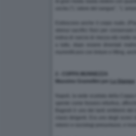
di gran moda: basta vedere con quanto
uscita ("L´odore del sangue", "L´amore
Esibiscono anche il corpo nudo, (Pla
strenui sacrifici fisici per conservare
estiva di narcisi di mezza età molto sv
a tutto, dopo essere diventati mali
mummificarsi con tinture e lifting, an
2 - COPPA MUNNEZZA
Massimo Gramellini per
La Stampa
Napoli, la sede scartata della Coppa A
spente come fossero refurtiva, affinché
Bagnoli è uno dei tanti emblemi del d
classi dirigenti. Era uno degli scorci 
retorici e sociologi presuntuosi, e inv