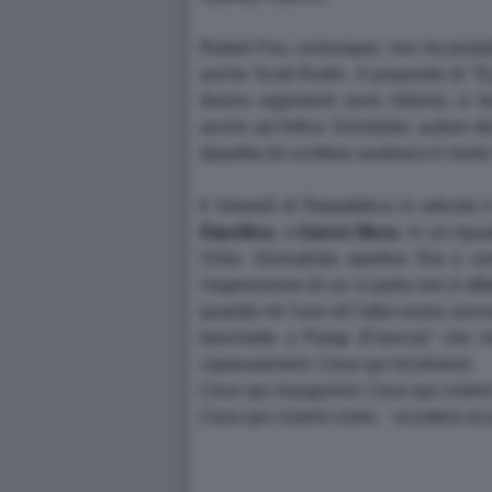
Robert Fox, comunque, non ha prodott
anche Scott Rudin. A proposito di "Ey
diversi argomenti sono milioni), si 
anche ad Arthur Schnitzler, autore de
dipartita (lo scrittore austriaco è mor
Il Venerdì di Repubblica in edicola 
Dipollina
, a
Gianni Mura
. In un riqu
Viola. Giornalista sportivo Rai e um
l'espressione di cui si parla non è af
quando né l'uno né l'altro erano ancor
banchetto a Parigi (Francia)" che i
copieusement. Ceux qui tricolorent.
Ceux qui inaugurent. Ceux qui croient
Ceux qui croient croire. " eccetera ec