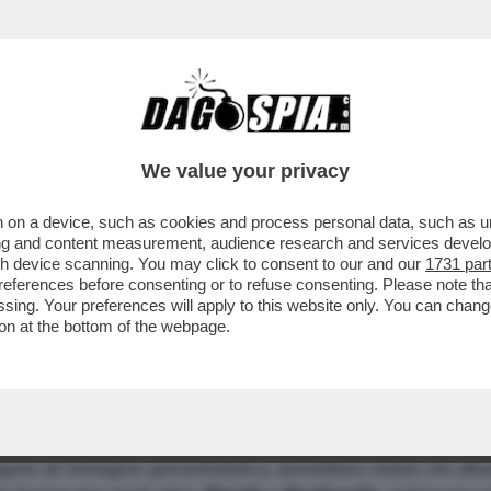
We value your privacy
 on a device, such as cookies and process personal data, such as uni
LLO BIANCO PER NARCISI BABBIONI - BAGNOL
ising and content measurement, audience research and services deve
gh device scanning. You may click to consent to our and our
1731 par
UNNEZZA" - IL GRAN PIGNOLO FA LE PULCI A
ferences before consenting or to refuse consenting. Please note th
essing. Your preferences will apply to this website only. You can cha
on at the bottom of the webpage.
lli? La stessa insinuazione di alto valore politico era stat
che il vice premier la cui bella e composta pettinatura si è i
ngono all´immagine giovanilististica, dovrebbero notare che attu