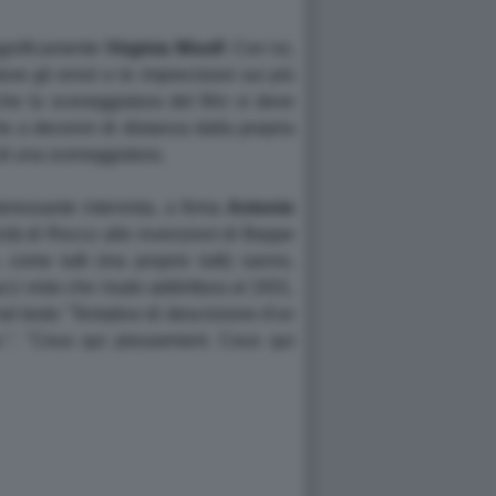
gnificamente
Virginia Woolf
. Con lui,
e gli errori e le imprecisioni sui più
che la sceneggiatura del film si deve
he a decenni di distanza dalla propria
a di una sceneggiatura.
eressante intervista, a firma
Antonio
icità di Rocco alle invenzioni di Beppe
 come tutti (ma proprio tutti) sanno,
i visto che risale addirittura al 1931,
el testo "Tentativo di descrizione d'un
he.": "Ceux qui pieusement. Ceux qui