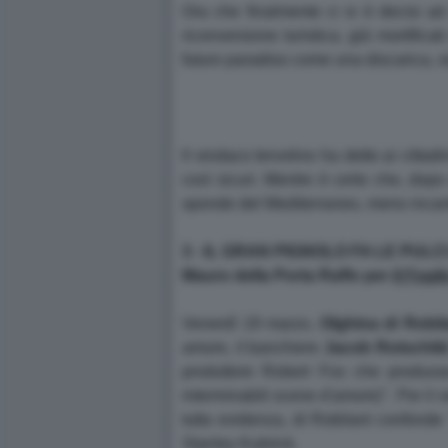
Ora che finalmente ci si è decisi ad 
riconversione turistica, già mortifica
futuro paradiso come una discarica, sia
Il sindaco Iervolino ha detto ai cittad
così sicuri. Mentre è certo che, dopo 
sponde del Mediterraneo, meno incan
3 - IL GRAN PIGNOLO FA LE PULC
Mauro della Porta Raffo per
Il Fogli
Venerdì 19 marzo,
Olghina di Robil
amore, il banchiere
Jacob Rotschil
produttore Robert Fox che produsse
interminabili scene d'amore)". Per il v
tutta evidenza, di Robilant confonde
Stanley Kubrick.