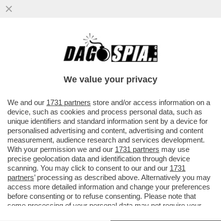
PRIMA PAGINA - LA LEGA OCCUPA LA
We value your privacy
CAMERA PER 4 ORE: ''FIORI IERI NON ERA
UN ARBITRO MA UN ALFIERE DI ROMA
We and our
1731 partners
store and/or access information on a
device, such as cookies and process personal data, such as
LADRONA" - SENSI SI VENDE CASA PER
unique identifiers and standard information sent by a device for
SALVARE LA ROMA - IRAQ, TORNA
personalised advertising and content, advertising and content
L'ORRORE: ARSI VIVI 4 CIVILI
measurement, audience research and services development.
AMERICANI.
With your permission we and our
1731 partners
may use
Dagospia 1/04/2004
precise geolocation data and identification through device
scanning. You may click to consent to our and our
1731
partners
’ processing as described above. Alternatively you may
CORRIERE DELLA SERA
access more detailed information and change your preferences
"Tagli a tutte le aliquote dal 2005". Fini: tasse, si cominci dai
before consenting or to refuse consenting. Please note that
ceti meno abbienti. Sì di Berlusconi: io non pensavo solo ai
some processing of your personal data may not require your
ricchi.
consent, but you have a right to object to such processing. Your