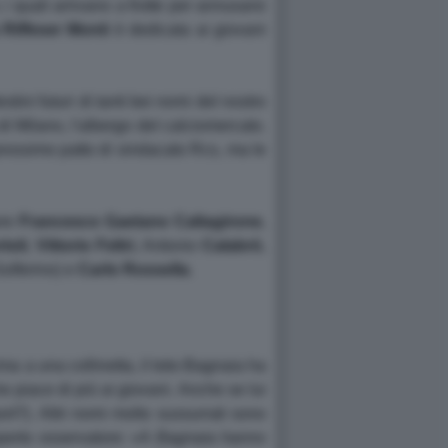
 i quali arrivano a frotte per annusarsi
Riffeser Monti
è dedicata ai giovani
tini futuri di tanti bei nomi del nostro
i Milano, l'albergo del calciomercato.
 prossimo patto di sindacato Rcs, ma le
ore
Francesco Gaetano
Caltagirone
,
toli
,
Vittorio Feltri
, Antonio
Calabrò
,
Solferino) e
Carlo Rossella
.
ma a una collinetta, il toto-Bagnaia ha
e piace di più ai giovani. Anche se lui
rt?). Altri nomi molto sussurrati sono
perto osservatore: «A
Bagnaia hanno