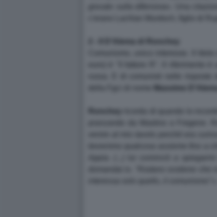
giocato sulla difensiva
». Una citazio
c'erano Lachlan Murdoch, figlio di Rup
2 - Il
D'Alema
di
Ronchey
Comunismo, unico interesse. Il titol
euro) è "Il fattore R". Il riferimento 
russa. E di comunisti nelle risposte
della Fgci di nome
Massimo
D'Alem
Ronchey
ricorda di quando lo incontr
pranzando da Mastino a Fregene. 
venire al mio tavolo perché era curi
bevemmo qualcosa assieme fino a che,
Appia. (...) lui cominciò a spiegarm
domandai io. "Rodano sostiene che no
interessa solo quello, il comunismo
"»