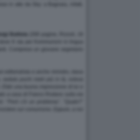
so in atto da Sky: a Bagnaia, infatti,
uigi Battista
(268 pagine, Rizzoli, 16
dove K sta per Kommunizm in lingua
tanti. Compreso un giovane segretario
oi editorialista e anche ministro, stava
 seduto pochi metri più in là, voleva
..). Ebbi una buona impressione di lui e
ato a casa di Franco Rodano sulla via
uiò: "Però c'è un problema". "Quale?"
nsistere sul comunismo. Eppure, a noi