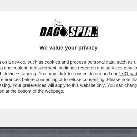
We value your privacy
 on a device, such as cookies and process personal data, such as uni
 BAGNAIA, PIU' CECCHINI CHE CECCHERINI. 
ising and content measurement, audience research and services deve
gh device scanning. You may click to consent to our and our
1731 par
TILI, ROSSELLA, SORGI, GAMBESCIA (DOPO I
ferences before consenting or to refuse consenting. Please note th
 D'ALEMA DI RONCHEY.
essing. Your preferences will apply to this website only. You can cha
on at the bottom of the webpage.
a.it
)
i di Bagnaia organizzata dal giovanissimo
Andrea
Ceccherini
si