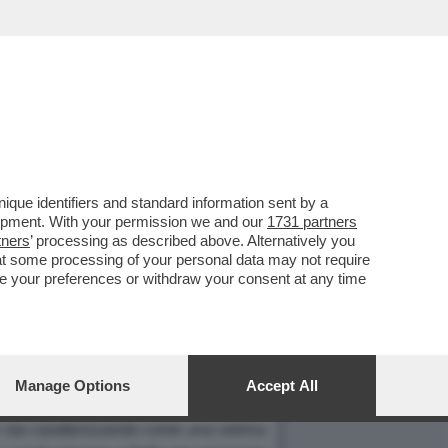
que identifiers and standard information sent by a
OBIETTIVO, LA CACCIA ALLE
lopment. With your permission we and our
1731 partners
tners
’ processing as described above. Alternatively you
L 13 GIUGNO, NULLA SARA'
at some processing of your personal data may not require
nge your preferences or withdraw your consent at any time
Manage Options
Accept All
 sta caratterizzando come una vetrina