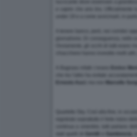
luccicante dove osservare a grandezza n
e capire che aria tira. Ufficialmente
under 19 e a come avvicinarli, in part
A tenere banco, però, nei corridoi oppu
giornalismo. Di conseguenza, nello sc
Ovviamente, gli occhi di tutti erano r
chiacchiere hanno investito molti altri
A Bagnaia infatti c'erano
Enrico
Men
che tra l'altro ha evitato accuratamen
Ernesto Auci
; ma non
Marcello Sorg
Quartetto Sky. Così alla fine, in occa
registrato soprattutto il forte rialzo de
continua a smentire, tutti parlano de
stati quelli di
Gentili
e
Gambescia
, 