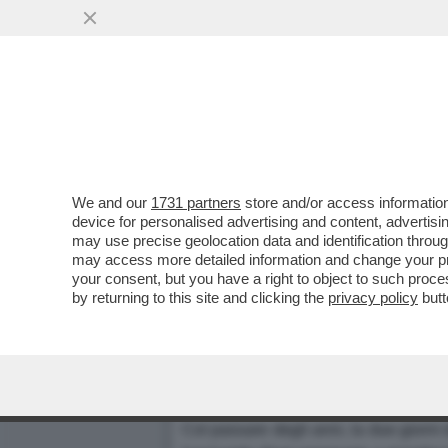
We and our
1731 partners
store and/or access information
EDITORIA IN ALLEGRIA - A
device for personalised advertising and content, advert
may use precise geolocation data and identification throu
POLTRONE DI MENTANA, GEN
may access more detailed information and change your pre
COME PRIMA) - IL FATTORE
your consent, but you have a right to object to such proc
Dagospia 14/05/2004
by returning to this site and clicking the
privacy policy
butt
Da Il Riformista (
www.ilriformist
1 - Totonomine a Bagnaia
Col passare degli anni, la due giorn