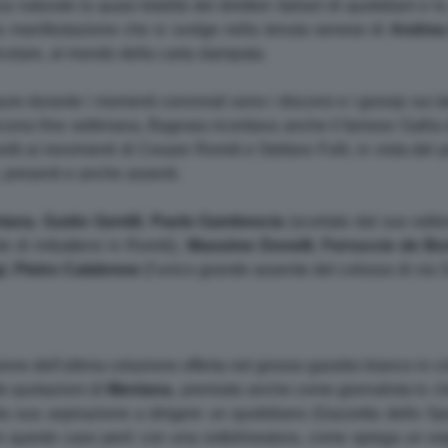
aturale la quasi totalità dei direttori italiani di quotidiani e tv,
 la manifestazione che si svolge nella tenuta senese di
Andrea
icolare, al mondo della carta stampata.
re durante i momenti conviviali sono i discorsi e i gossip sui des
orso fine settimana, Bagnaia ricordava anche il famoso Gallia d
ivolti ai movimenti di Cesare Romiti e Stefano Folli, in vista del
, presenti e anche assenti.
tana
,
Guido Gentili
,
Paolo Gambescia
(scortato dal suo edit
te di imbattersi in Romiti),
Massimo
Donelli
,
Ferruccio de Bor
i
,
Pietro Calabrese
(l'unico grande assente del colosso di via 
sione dell'ultima colazione offerta nel grosso gazebo bianco in ci
lle quotazioni di
Mentana
, premiato anche come giornalista tv ch
lla sua aspirazione a dirigere un quotidiano (Gazzetta dello Spo
in questo caso però con una sottolineatura, come spiega un es