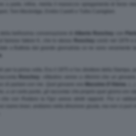
ne a parte, infine, merita il massiccio spiegamento di forze mes
ert, Tom Mockridge, Emilio Carelli e Tullio Camiglieri.
o della bellissima conversazione di
Alberto
Ronchey
con
Pierl
è al famoso fattore K, che lo stesso
Ronchey
coniò nel 1979 e 
 date a Battista dal grande giornalista ce ne sono veramente 
a
.
ò per la prima volta. Era il 1975 e l'ex direttore della Stampa, p
Racconta
Ronchey
: «
Mastino venne a riferirmi che un giovane,
oso di parlare con me. Quel giovane era
Massimo
D'Alema
. (.
 a un certo punto, gli raccontai che proprio quel giorno ero st
i che con Rodano la Fgci aveva stretti rapporti. Poi si rabb
i siamo bravi, andiamo nella direzione giusta, ma non si può i
.