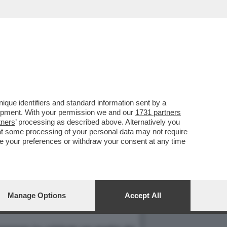
que identifiers and standard information sent by a
E QUELLO ANTI-PAPA -
lopment. With your permission we and our
1731 partners
tners
’ processing as described above. Alternatively you
ROL.
at some processing of your personal data may not require
nge your preferences or withdraw your consent at any time
gimento, nell'omonima piazza romana, a
cutono con serenità e gustano un gelato.
orporato su cui si appuntano spesso le
Manage Options
Accept All