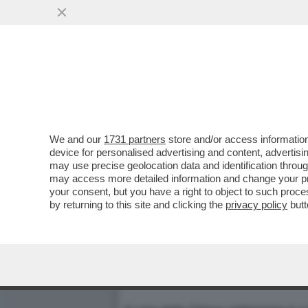
We and our
1731 partners
store and/or access information
VATICAN REPORT - ALZATEV
device for personalised advertising and content, advert
may use precise geolocation data and identification throu
TETTAMANZI AL PISTACCHIO
may access more detailed information and change your pre
Dagospia 18/05/2004
your consent, but you have a right to object to such proc
by returning to this site and clicking the
privacy policy
butt
1 - LE TENTAZIONI DEL CARDINA
Da
Libero
- Sabato sera, sono da poc
pochi passi dall'ingresso laterale del 
Tra loro un personaggio di eccezione:
attenzioni dei vaticanisti che lo ind