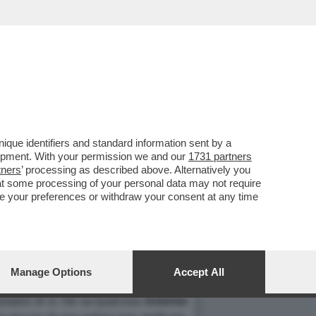
que identifiers and standard information sent by a
ARRE O BALDASSARRI? -
lopment. With your permission we and our
1731 partners
tners
’ processing as described above. Alternatively you
 A VILLA MIANI - VERDINI
at some processing of your personal data may not require
nge your preferences or withdraw your consent at any time
come politico. Ieri dopo il 7-0 delle
tà delle riforme". Come dire che sono
Manage Options
Accept All
roprio di sì. Ne sa qualcosa
Antonio