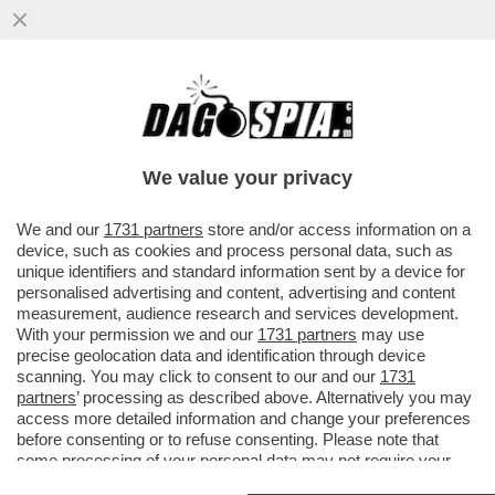
LA BORSA DEI PORTABORSE -AVANTI
We value your privacy
SILVIO, C'E' DELL'UTRI - IL PIGMALIONE
DI BACCINI - MENICHINI LASCIA, SOTTILE
We and our
1731 partners
store and/or access information on a
device, such as cookies and process personal data, such as
RADDOPPIA, DE PASQUALE VINCE -
unique identifiers and standard information sent by a device for
PRESTIGIACOMO RECITA - CALABRO' A PERA
personalised advertising and content, advertising and content
E FOLLINI DICE MESSA A PALAZZO CHIGI.
measurement, audience research and services development.
Dagospia 7/12/2004
With your permission we and our
1731 partners
may use
precise geolocation data and identification through device
Carlo Puca per Il Riformista
scanning. You may click to consent to our and our
1731
partners
’ processing as described above. Alternatively you may
access more detailed information and change your preferences
before consenting or to refuse consenting. Please note that
SPIN-IN
some processing of your personal data may not require your
1 - Forza Italia. Marcello Dell'Utri (9).
Saranno anche le
consent, but you have a right to object to such processing. Your