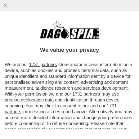
TOGHE SPORCHE - BERLUSCONI E'
We value your privacy
INNOCENTE (CASO SME) E COLPEVOLE (CASO
SQUILLANTE) MA E' «PROSCIOLTO PER
We and our
1731 partners
store and/or access information on a
device, such as cookies and process personal data, such as
PRESCRIZIONE» - PER LA BOCCASSINI, CHE
unique identifiers and standard information sent by a device for
AVEVA CHIESTO 8 ANNI, UNA SCONFITTA
personalised advertising and content, advertising and content
ROSSO-BRUCIANTE.
measurement, audience research and services development.
Dagospia 10/12/2004
With your permission we and our
1731 partners
may use
precise geolocation data and identification through device
Da Corriere.it
scanning. You may click to consent to our and our
1731
partners
’ processing as described above. Alternatively you may
access more detailed information and change your preferences
«Prosciolto per prescrizione». Alle 18 la lunga attesa è finita.
before consenting or to refuse consenting. Please note that
Il presidente della prima sezione penale del Tribunale di
some processing of your personal data may not require your
Milano, Francesco Castellano, e le sue colleghe a latere
consent, but you have a right to object to such processing. Your