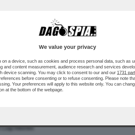
We value your privacy
 on a device, such as cookies and process personal data, such as uni
 IN VIA SOLFERINO
ising and content measurement, audience research and services deve
gh device scanning. You may click to consent to our and our
1731 par
IO D'AMMISTRAZIONE
ferences before consenting or to refuse consenting. Please note th
 ALLA CULTURA - OGGI ASSEBLEA DEI REDATT
essing. Your preferences will apply to this website only. You can cha
 FIENGO NON E' SUCCESSO ANCORA NULLA
on at the bottom of the webpage.
embre 2004) tanto è durata la direzione di
Stefano
Folli
alla gui
na
, vercellese, che in qualità di redattore responsabile firmò il g
quanto a permanenza in via Solferino, di tutti gli altri diret
i
Luigi Albertini
.