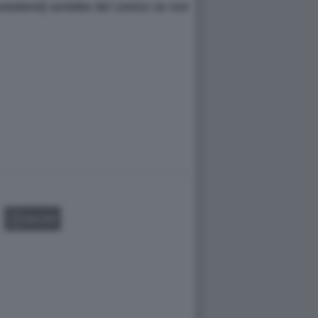
e weekend) avrebbe del comico se non
GALLERY