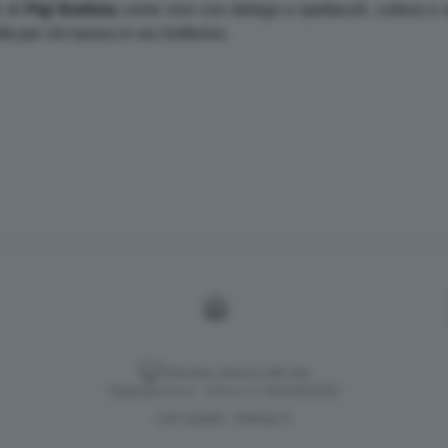
e di
Pigi
Battista
come vice con delega a spettacoli, cultura 
tà per chi lavora in via Solferino.
Versione classica del sito
Dagospia S.p.A. - P.iva e c.f. 06163551002
CHI SIAMO
PRIVACY
-