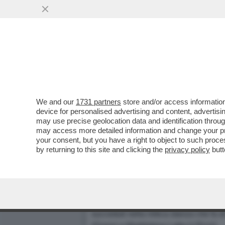
We and our
1731 partners
store and/or access information
UN MIELI DIMEZZATO TORNA
device for personalised advertising and content, advert
may use precise geolocation data and identification throu
VOTO UNANIME DEL CONSIGL
may access more detailed information and change your pre
BATTISTA VICE CON DELEGA
your consent, but you have a right to object to such proc
MA PER IL SUB COMANDANTE
by returning to this site and clicking the
privacy policy
butt
Dagospia 19/12/2004
Diciotto mesi (dal giugno 2003 al dic
di poche lunghezze
Amedeo Lasag
del 1945. Altri tempi. Ma fa peggio, 
succeduti nella mitica stanza che fu d