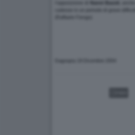
l'opposizione di
Nanni
Bazoli
, anch
cadesse in un periodo di grave difficol
(Raffaele Fiengo)
Dagospia 19 Dicembre 2004
VIDEO