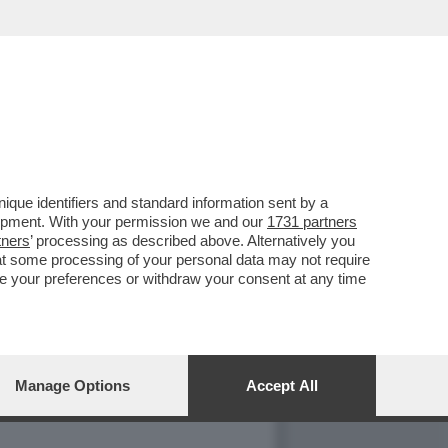
que identifiers and standard information sent by a
lopment. With your permission we and our
1731 partners
tners
’ processing as described above. Alternatively you
at some processing of your personal data may not require
ORI
nge your preferences or withdraw your consent at any time
da del Corrierone.
Folli
de
Folli
s
batte
iornale tra il 6 settembre e il 5 ottobre
Manage Options
Accept All
tori che dal dopoguerra in poi si sono