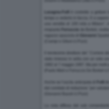
(Gianni e Maddalena Letta-U.Pizzi)
Lasagna-
Folli
è costretto a gettare 
tempo a vederlo in faccia. O a sapere 
una vendita di 100 mila a Milano
", 
rimpianto
Ferruccio
de Bortoli, inoltre
ragazzo spazzola di
Giovanni
Spadol
(Ciampi e Gifuni-U.Pizzi)
Il trentesimo direttore del "
Corriere de
stato rimesso in sella con un voto un
1992 al 7 maggio 1997. Ma per molti pat
(Paolo Mieli e Ferruccio De Bortoli-U.
Anche se l'uscita anticipata di
Folli
d
dal comitato di redazione "
per valutar
(Giovanni Bazoli-U.Pizzi)
La nota diffusa dal sub comandan