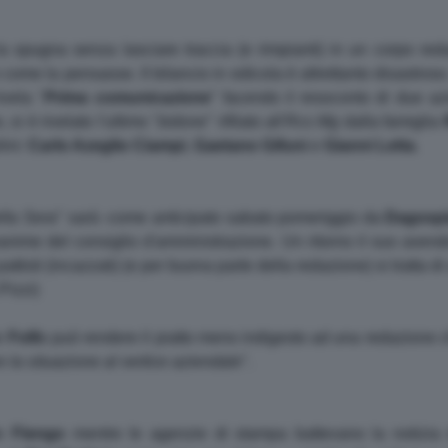
la spugna senza lasciare traccia (e rimpianti) in un corpo re
come la pensasse. Il bilancio in edicola è altrettanto disastros
rivela "
Prima comunicazione
" facendo il resoconto di due azi
, si è rivelato l'ultimo "
bidone
" rifilato all'
Rcs Mg
dalla famiglia
ini:
Carlo Azeglio
Ciampi
,
Gaetano Gifuni
e
Gianni Letta
.
lla Sera
" sarà -come anticipato sabato pomeriggio da
Dagosp
anime del consiglio d'amministrazione. Un ritorno il suo avend
tisti (incazzati) (e per buona parte della redazione) si tratta di
Pizzi)
e
Folli
s può rendere il piatto meno indigesto ad una redazione 
e la situazione al vertice aziendale
".
te
Fiengo
mentre le agenzie di stampa battevano la notizia