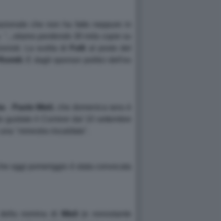
dazionale che non ha fatto neppure in
o.
"...stiamo perdendo 30 mila copie su
onisti. La scelta di
Folli
al posto del
Romiti
. E dagli sponsor politici dell'ex
ia
-
Paolo
Mieli
, che domenica sera è
o guidato il
Corriere
dal 10 settembre
 una "
minestra riscaldata
".
che oggi pomeriggio è stata convocata
 della nomina di
Mieli
(e nonostante