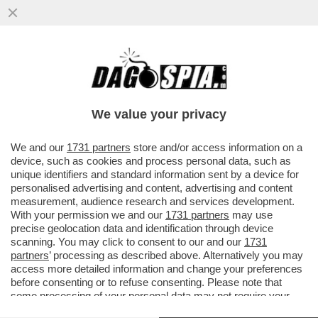
PRIMA PAGINA -"OIL FOR FOOD". MILANO
We value your privacy
INDAGA SUGLI UOMINI DI FORMIGONI - LA
VERITÀ DI LOLLO: A PRIMAVALLE ERAVAMO
We and our
1731 partners
store and/or access information on a
device, such as cookies and process personal data, such as
IN SEI, ECCO I NOMI - RAI, DISASTRO
unique identifiers and standard information sent by a device for
MONDIALE. MINISINDACATO BLOCCA I
personalised advertising and content, advertising and content
MONDIALI DI SCI A BORMIO. VOLEVANO
measurement, audience research and services development.
MUTANDONI PIÙ CALDI.
With your permission we and our
1731 partners
may use
Dagospia 10/02/2005
precise geolocation data and identification through device
scanning. You may click to consent to our and our
1731
partners
’ processing as described above. Alternatively you may
IL GAZZETTINO
access more detailed information and change your preferences
Stop di Udc e Lega all'intesa con i radicali.
before consenting or to refuse consenting. Please note that
"Foibe, ricordo non rancore". Berlusconi: "Non possiamo e
some processing of your personal data may not require your
non vogliamo dimenticare". Fini e Tremaglia a Trieste.
consent, but you have a right to object to such processing. Your