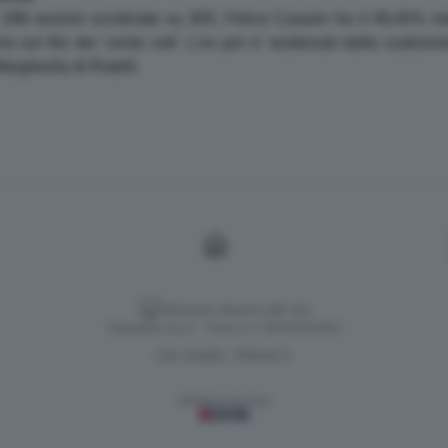
, 286 sezioni scrutinate su 305, Felice Casson ha il 49,45% 
 sul filo dei 'cento voti'. L'ex pm e' sostenuto dalla coalizion
Margherita di Rutelli.
Versione classica del sito
Dagospia S.p.A. - P.iva e c.f. 06163551002
CHI SIAMO
PRIVACY
-
Gestione tecnica