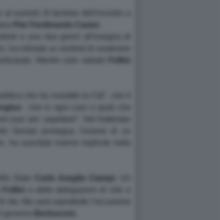
e al summit. Al termine dell'incontro a
mera
Pier Ferdinando
Casini
.
ntristi e una due giorni all'insegna di
 ha intimato ai centristi di sostenere
 anticipato. Mentre solo sabato
Follini
litica che ha investito la Cdl'', che il
ngius
- che in ogni caso e quali che
on puo' piu' aspettare''. Nel frattempo
 del Senato prosegua l'esame di un
, ha suscitato riserve esplicite nella
ello Stato
Carlo Azeglio
Ciampi
. Un
Follini
e delle delegazioni di
Udc
e
di rito. Ma sarà soprattutto l'occasione
del governo
Berlusconi
.