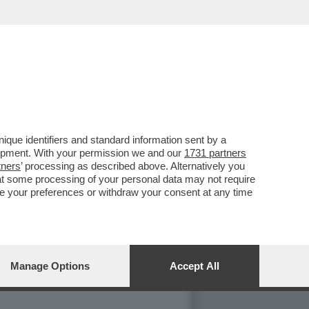
que identifiers and standard information sent by a
' L'ACCORDO" - ANCHE LA
lopment. With your permission we and our
1731 partners
tners
’ processing as described above. Alternatively you
(50,55%) IN VANTAGGIO SU
at some processing of your personal data may not require
nge your preferences or withdraw your consent at any time
l'Udc
Marco
Follini
, a Palazzo Grazioli
esenti oltre al presidente del Consiglio
Manage Options
Accept All
Riforme Roberto Calderoli, il titolare del