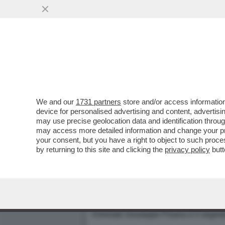
We and our
1731 partners
store and/or access information
POLITIKOM - OLE'! SI GON
device for personalised advertising and content, advert
may use precise geolocation data and identification throu
BASILICATA ALL'UNIONE - 
may access more detailed information and change your pre
CASSON (49,45%).
your consent, but you have a right to object to such proc
Dagospia 18/04/2005
by returning to this site and clicking the
privacy policy
butt
(Adnkronos/Mak)
Ore decisive per il governo. Dopo le d
è iniziato poco dopo le 15.30 un vertic
e al vicepremier dimissionario
Follini
Viminale Giuseppe Pisanu e il segret