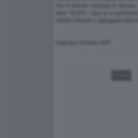
Per le elezioni comunali di Venezia
poco: 50,55%. I due se la giocheranno
mentre il filosofo e' appoggiato dalla 
Dagospia 18 Aprile 2005
VIDEO