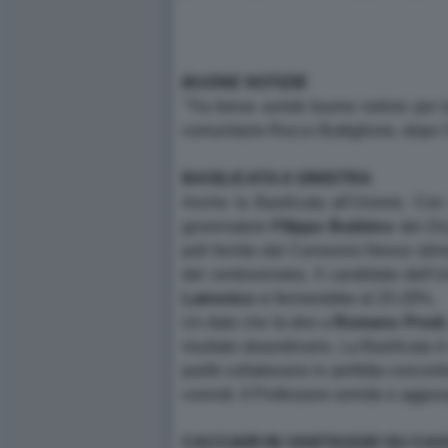
BUONE NOTIZIE
''Tra breve avrete buone notizie per 
comunitarie Rocco Buttiglione, dopo l
BASILICATA A SINISTRA
Anche la Basilicata all'Unione. Con l
governatore
Filippo Bubbico
dei
Ds
poll fornito dal Consorzio Nexus stim
del centrosinistra. Il candidato dell
Latronico
si fermerebbe al 25-29%.
Un dato che fa dire a
Romano
Prodi
risultato straordinario. La Basilicata
partiti collaborano in perfetta concor
cronisti. Il Professore sorride e aggiun
CACCIARI IN VANTAGGIO SU CA