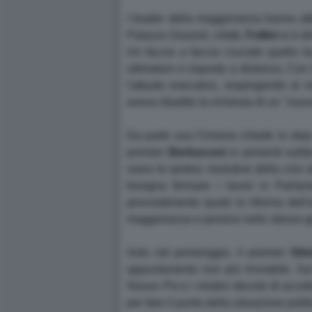
I leader della maggioranza hanno attes
Palazzo Grazioli, infatti,
Follini
si è di
Un faccia a faccia cruciale quello t
ultimatum e risposte a distanza. Con i
l'attuale esecutivo, respingendo al m
aveva ribadito la richiesta di un ''n
Da parte sua l'Unione chiede lo stop de
premier
Berlusconi
si presenti subit
siano le ipotesi risolutive della cris
bisogna fermare i lavori in Parla
provvedimento quale la riforma dell'o
maggioranza e persino nello stesso g
Solo nel pomeriggio, il premier
Silv
appuntamento non più rinviabile. Sul
Nuovo Psi
e i relativi decreti di acc
per fare il punto della situazione poli