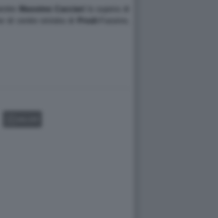
mentre
Massimo Cacciari
lo supera di
e di centro sinistra di
Prodi
-Fassino,
GALLERY