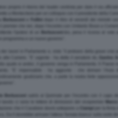
o proprio il ritorno del leader centrista per dare il via ufficial
retto a Montecitorio per un colloquio con il presidente della Ca
ra
Berlusconi
e
Follini
dopo il ritiro di venerdì dei ministri ce
l premier che ieri, dopo l'incontro con Umberto Bossi a Comerio,
ittente l'ipotesi di un
Berlusconi
-bis, pena il ricorso al voto
uovo programma e un nuovo governo''.
i lavori in Parlamento e, visto ''il protrarsi della grave crisi po
o alle Camere. ''E' urgente - ha detto il senatore ds,
Gavino
A
i alla quale si andra', il governo venga in Parlamento. Il Paese n
mento. ''E' impensabile - ha aggiunto - che domani l'Aula
rdinamento giudiziario che, a parte la nostra forte opposizione
overno''.
io
Berlusconi
salirà al Quirinale per l'incontro con il capo d
 tavolo ci sono le lettere di dimissioni del vicepremier
Marco
ettazione che il Cavaliere dovrà sottoporre a
Ciampi
per la firma 
tica. Da lì dovrebbe arrivare l'attesa 'fumata bianca' sulla sorte 