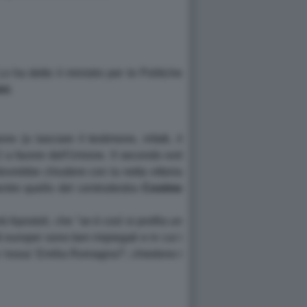
Lo ha detto il ministro per le Politiche
ni
.
 (a lasciare il testimone, infatti, il
2 a favore dell'Unione. Il secondo exit
ovrebbe chiudere con la netta vittoria
ntre quello del centrodestra
Cosimo
i Apostoli, che ''se è così si profila un
i europei sono ben impiegati e in cui i
la 'rossa' Emilia Romagna?', chiedono i