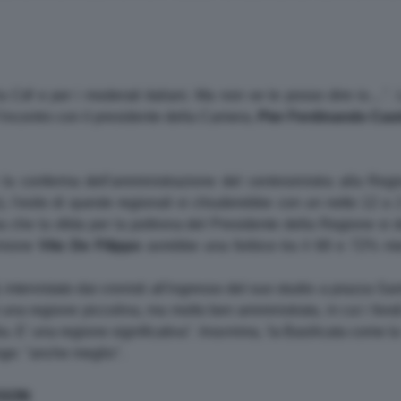
la
Cdl
e per i moderati italiani. Ma non ve le posso dire io....''. 
'incontro con il presidente della Camera,
Pier Ferdinando
Casi
a conferma dell'amministrazione del centrosinistra alla Regione
), l'esito di queste regionali si chiuderebbe con un netto 12 a 
a che la sfida per la poltrona del Presidente della Regione si d
'Unione
Vito De Filippo
avrebbe una forbice tra il 68 e 72% me
, intervistato dai cronisti all'ingresso del suo studio a piazza Sant
 è una regione piccolina, ma molto ben amministrata, in cui i fond
dia. E' una regione significativa''. Insomma, 'la Basilicata come 
ge: ''anche meglio''.
SSON