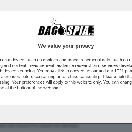
We value your privacy
 on a device, such as cookies and process personal data, such as uni
FIA IL BERLUSCONI-BIS, BUTTIGLIONE: "C'E
ising and content measurement, audience research and services deve
gh device scanning. You may click to consent to our and our
1731 par
286 SU 305 SEZIONI SCRUTINATE: CACCIARI 
ferences before consenting or to refuse consenting. Please note th
essing. Your preferences will apply to this website only. You can cha
on at the bottom of the webpage.
ue ore di faccia tra il premier
Silvio
Berlusconi
e il leader del
e di tutti i leader della Casa della Libertà. Alla riunione sono pr
, il presidente di An,
Gianfranco
Fini
, il ministro leghista delle 
ario del Nuovo Psi Gianni De Michelis.