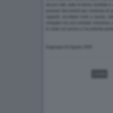
dicono tutti, sotto le forme morbide e
passare documenti per centinaia di pa
rapporti, accettare inviti a tavola, r
simpatici ma non sventati. Insomma, un
le visite col sorriso e l'eccellente 
Dagospia 02 Agosto 2005
VIDEO