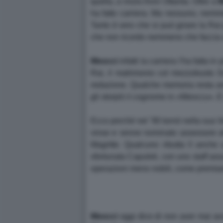
quella, a inizio Anni Ottanta. Oltre a
M
ha fatto carriera. Ma nessuno, nem
Tanto è vero che si può girare la Rai
che non ricordo nemmeno che faccia ab
Meocci
infatti la carriera l'ha fatta i
Rai, il matrimonio col mezzobusto Da
redazione. Qualche memoria resta anch
gli storpiò il cognome in «Meoccu». 
Ecco perché nel '90 tornò nella sua 
vinse e venne nominato assessore all
Magritte. Qualcuno ributta lì anche 
sfortunata Capuleti, con uno staff assu
operazioni meno nobili, come premiar
Meocci
oggi dice di non aver mai av