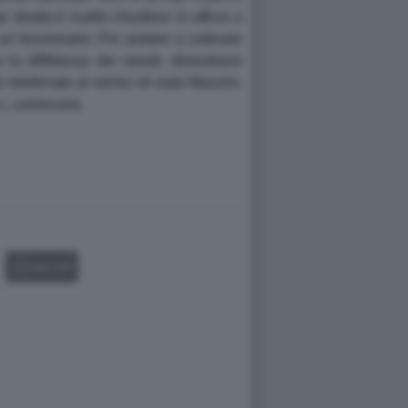
strada è inutile chiudersi in ufficio a
un funzionario. Poi andare a coltivare
 la diffidenza dei veneti, dimostrarsi
telefonate ai nemici di viale Mazzini,
», comincerà.
GALLERY