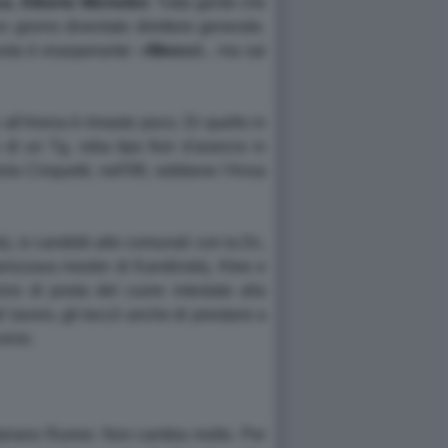
ca
,
Alberto Michelini
. Tutta gente che
giorno diventato direttore generale.
osta è esasperante: «
Meocci
... ma sai
 e all'Arena è rimasto poco. Di quello in
i un Tg, roba tipo fiori d'arancio in
ola Cinquetti, nell'89, sebbene l'Ansa
, si candidò alle comunali con la Dc,
anizzava mostre di Kandinskij, Klee e
zio di posta del cuore intestato alla
i lavoro, gli toccò anche di prestarsi a
ensi.
 Mariano Rumor. Non cambia molto. Per