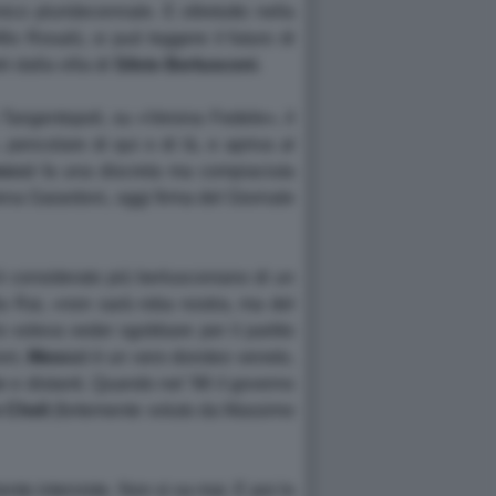
ico pluridecennale. E oltretutto nella
o Rosalù, si può leggere il futuro di
i dalla villa di
Silvio
Berlusconi
.
ena Tangentopoli, su «Verona Fedele», il
pencolare di qui o di là, e apriva al
occi
fa una discreta ma compiaciuta
na Gaiardoni, oggi firma del Giornale
 è considerato più berlusconiano di un
la Rai, «non sarà roba nostra, ma del
o voleva veder sgobbare per il partito
oni,
Meocci
è un vero doroteo veneto,
e e distanti. Quando nel '98 il governo
o
Cheli
(fortemente voluto da Massimo
iente interviste. Non si sa mai. E poi lo