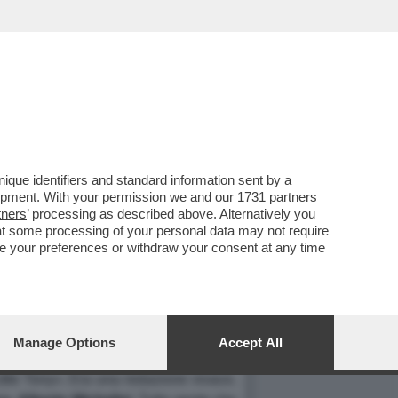
que identifiers and standard information sent by a
ORE GENERALE IN PECTORE
lopment. With your permission we and our
1731 partners
tners
’ processing as described above. Alternatively you
 PERCHE ESCLUDERE
at some processing of your personal data may not require
nge your preferences or withdraw your consent at any time
Manage Options
Accept All
ramente e dichiaratamente affine al
ttle Tony». Era una redazione vivace,