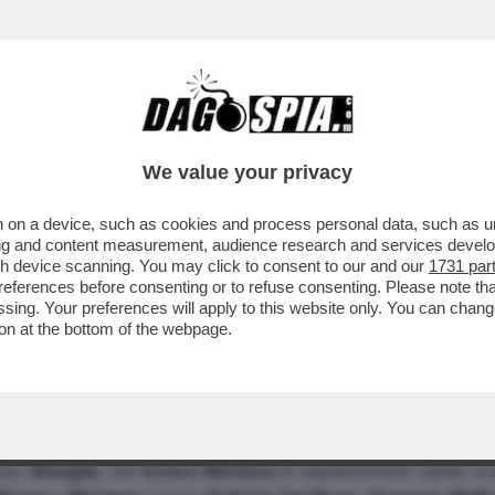
We value your privacy
 on a device, such as cookies and process personal data, such as uni
 IO IL MEOCCI AGGIUSTA-COCCI - IL DIRETT
ising and content measurement, audience research and services deve
gh device scanning. You may click to consent to our and our
1731 par
ELL'INVINCIBILE FILOSOFIA DEMOCRISTIANA:
ferences before consenting or to refuse consenting. Please note th
PUO' AGGIUNGERE A CASINI E FOLLINI?...
essing. Your preferences will apply to this website only. You can cha
on at the bottom of the webpage.
steri del Tg1 ricordano il giovane
Alfredo
Meocci
così since
ny»
Bisaglia
, che
Enrico
Mentana
lo soprannominò subito «Li