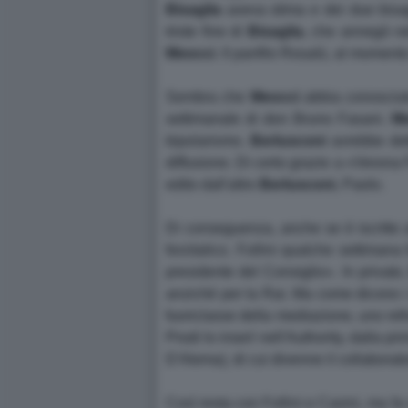
Bisaglia
aveva stima e dei due bisagl
triste fine di
Bisaglia
, che annegò ne
Meocci
. Il panfilo Rosalù, al momento
Sembra che
Meocci
abbia conosciu
settimanale di don Bruno Fasani.
Me
bipolarismo.
Berlusconi
avrebbe det
diffusione. Di certo grazie a «Verona
edito dall'altro
Berlusconi
, Paolo.
Di conseguenza, anche se è iscritto a
forzitalico. Follini qualche settiman
presidente del Consiglio». In privato
anziché per la Rai. Ma come dicono i 
fuoriclasse della mediazione, uno refr
Prodi lo inserì nell'Authority, dalla p
D'Alema), di cui divenne il collaborat
Così resta con Follini e Casini, ma f