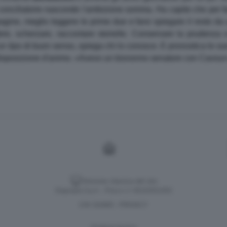
 conciliatorie nasconde l'ambizione somma. Ha capito che per far 
gine, meglio leggere le prime due e farsi spiegare il resto da 
idere, scherzare, raccontare storielle. Conservare la prudenza e
 tipo di buon senso, spiega chi lo conosce. E pronostica le sue 
predisposizione d'animo. «Avevo un bisnonno senatore con Cavour
Versione classica del sito
Dagospia S.p.A. - P.iva e c.f. 06163551002
CHI SIAMO
PRIVACY
-