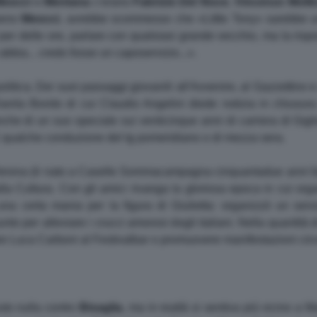
eocci
e
Mentana
c'erano
Fabrizio
Del Noce
,
Vincenzo
Molli
meno
Meocci
, avrebbe scommesso che «Little Tony» sarebbe un 
 per delle ore, parlare con qualsiasi grande vecchio, ma la risp
bia... credo fosse un caposervizio...».
n politica. Dei suoi passaggi giovanili all'Avvenire, al Gazzettino
nila Bonito di cui Claudio Angelini diede notizia in chiusura d
e di un suo speciale sui venticinque anni di carriera di Gigli
E qualche conduzione del tg pomeridiano o di mezza sera.
Verona (è nato a Caselle Sommacampagna cinquantadue anni fa)
a Cultura. Con gli amici rivanga la gloriosa epoca in cui org
una certa mania per la figura di Giulietta: organizzò un servi
nto per alleviare i crucci amorosi degli italiani. Nella quantità d
e Luca Carboni al Festivalbar o promuovere manifestazioni circ
uto nulla contro
Bisaglia
, ma in realtà si sentiva più vicino a