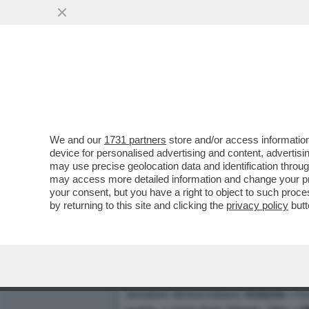
We and our
1731 partners
store and/or access information
MAI DIRE RAI - TE LO DO'
device for personalised advertising and content, advert
may use precise geolocation data and identification throu
DELLA RAI E' L'EPITOME D
may access more detailed information and change your pre
BERLUSCONI QUANDO LO SI 
your consent, but you have a right to object to such proc
Dagospia 2/08/2005
by returning to this site and clicking the
privacy policy
butt
Mattia Feltri per La Stampa
I vecchi colleghi della redazione e
senatore democristiano
Antonio
«To