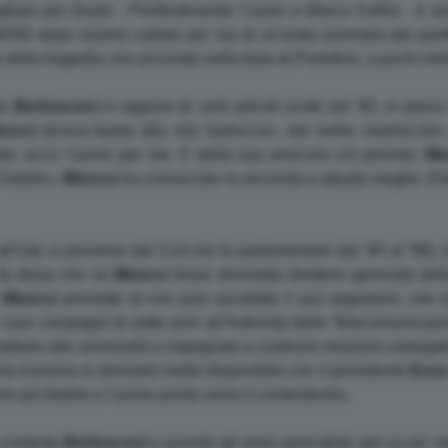
iani più illustri - Pierferdinando Casini e Marco Follini - è am
ll'84 dopo essere caduto per via di un'onda anomala dal panfil
 della tragedia, era ancorato nella baia di Portofino, a pochi metr
to
Berlusconi
in ragione di certi articoli scritti nel '93, in pi
occi
diceva basta alla «Dc barlocca», dal verbo «barloccàr», 
to: ecco l'uomo per me. E della sua amicizia col premier,
Me
 Fedele»,
Meocci
ha conosciuto la seconda e attuale moglie, Ele
ll'Udc e proviene dal Ccd (ne fu parlamentare dal '94 al '98),
a fa disse che se
Meocci
fosse diventato direttore generale del
,
Meocci
ammette di non aver ascoltato il suo segretario, che l
suoi compagni di sette anni all'Authority delle Telecomunicazi
attario alle animosità e impegnato a costruire relazioni variegat
rima riunione si dimostrò molto disponibile con il presidente
Enz
ore più fedele e l'uomo-ponte verso il centrodestra.
a contento
Berlusconi
e avverte gli amici giornalisti: per un po' n