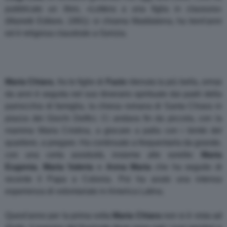
pubblicato un libro, «Lettera a una figlia in clausura»
(Marietti Editore, 1991): si chiama Maddalena, ha trent'anni
ed è religiosa claustrale a Gorizia.
Maria Chiara
, fra le figlie di
Fazio
ritenuta la più bella, ormai
da anni è seguita nel suo itinerario spirituale dai padri della
parrocchia di famiglia, la chiesa romana di Santa Chiara in
piazza dei Giochi Delfici. Ci andava fin da piccola, con la
mamma Maria Cristina, a giocare a palla con i bimbi del
quartiere, a pregare. Ha continuato a frequentarla da grande,
con una certa assiduità, insieme alle sorelle:
Maria
Eugenia
,
Maria Valeria
e
Anna Maria
che ha seguito di
recente il Papa a Colonia. Poi ha avuto una intensa
esperienza di volontariato in America Latina.
Quest'anno per la prima volta
Maria Chiara
non si è vista ad