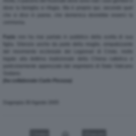
Alvito, il paesino del frusinate dove sono nati i suoi genitori e
dove la famiglia si rifugia. Ma è proprio qui, secondo quel
che si dice in paese, che domenica dovrebbe esserci la
cerimonia.
Fazio
non ha mai parlato in pubblico della scelta di sua
figlia. Silenzio anche da parte della moglie, simpatizzante
del movimento ecclesiale dei Legionari di Cristo, molto
legato alla dottrina tradizionale della Chiesa cattolica e
particolarmente apprezzato dal segretario di Stato Vaticano
Sodano.
(ha collaborato Carlo Picozza)
Dagospia 30 Agosto 2005
VIDEO
GALLERY