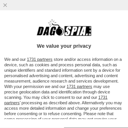
LA SACRA FAMIGLIA DI ALVITO - MARIA
We value your privacy
CHIARA FAZIO, 23 ANNI, PENULTIMA DEI
CINQUE FIGLI DEL GOVERNATORE, INIZIERÀ
We and our
1731 partners
store and/or access information on a
device, such as cookies and process personal data, such as
IN SETTIMANA IL LUNGO PERCORSO
unique identifiers and standard information sent by a device for
SPIRITUALE CHE POTREBBE PORTARLA A
personalised advertising and content, advertising and content
PRENDERE IL VELO...
measurement, audience research and services development.
Dagospia 30/08/2005
With your permission we and our
1731 partners
may use
precise geolocation data and identification through device
Elena Polidori per la Repubblica
scanning. You may click to consent to our and our
1731
partners
’ processing as described above. Alternatively you may
access more detailed information and change your preferences
Maria Chiara
Fazio
, 23 anni, penultima dei cinque figli del
before consenting or to refuse consenting. Please note that
governatore della Banca d'Italia, inizierà in settimana il
some processing of your personal data may not require your
lungo percorso spirituale - si chiama «manifestazione di
consent, but you have a right to object to such processing. Your