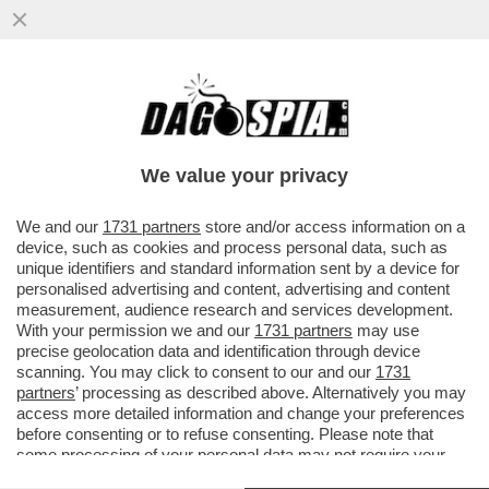
DUEL!/3 - FINALE DI PARTITA "OGGI"-
We value your privacy
"CHI". BELLERI: "CARO BRINDANI,
TELEFONA A CATTANEO E CHIEDI: "SECONDO
We and our
1731 partners
store and/or access information on a
device, such as cookies and process personal data, such as
LEI, "OGGI" COMPRA E PUBBLICA NOTIZIE
unique identifiers and standard information sent by a device for
A SCATOLA CHIUSA?" - PRENDO ATTO DEL
personalised advertising and content, advertising and content
FINE-RAPPORTO SIGNORINI-MORA".
measurement, audience research and services development.
Dagospia 10/11/2005
With your permission we and our
1731 partners
may use
precise geolocation data and identification through device
Riceviamo e pubblichiamo:
scanning. You may click to consent to our and our
1731
partners
’ processing as described above. Alternatively you may
access more detailed information and change your preferences
Caro Dago,
before consenting or to refuse consenting. Please note that
prima di scriverti ho telefonato a
Brindani
. Ce le siamo dette
some processing of your personal data may not require your
di santa ragione. Non entro nei dettagli della infocata
consent, but you have a right to object to such processing. Your