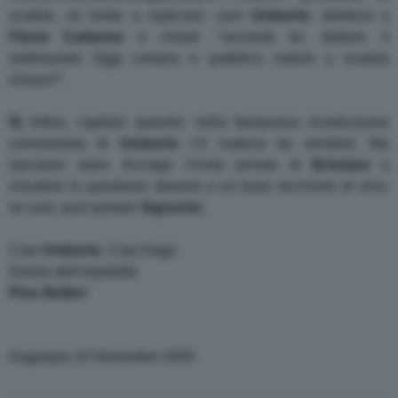
scatole, mi limito a replicare: caro
Umberto
, telefona a
Flavio
Cattaneo
e chiedi: "secondo lei, dottore, il
settimanale Oggi compra e pubblica notizie a scatola
chiusa?".
5)
Infine, capitolo querele: nella fantasiosa ricostruzione
commentata di
Umberto
c'è materia da vendere. Ma
lasciamo stare. Accolgo l'invito privato di
Brindani
a
chiudere la questione davanti a un buon bicchiere di vino:
se vuoi, puoi portare
Signorini
.
Ciao
Umberto
, Ciao Dago
Grazie dell'ospitalità
Pino
Belleri
Dagospia 10 Novembre 2005