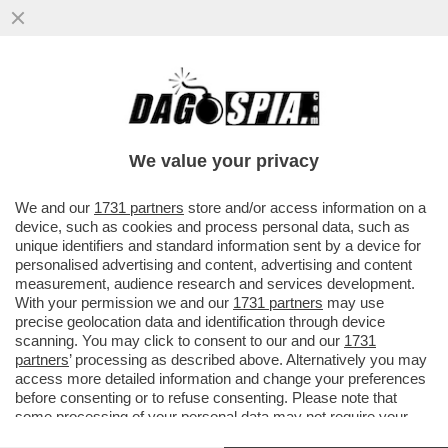
FURBETTOPOLI - CONSORTE AI BANCHIERI:
We value your privacy
"MI DEVI DARE UNA MANO COMPRANDO IN
BORSA UN PO' DEL TITOLO NOSTRO, UN PO'
We and our
1731 partners
store and/or access information on a
device, such as cookies and process personal data, such as
OGNI GIORNO" - LUIGI GRASSO (NOMURA)
unique identifiers and standard information sent by a device for
CONTRO I "FURBETTI": "MA VE VOLETE
personalised advertising and content, advertising and content
STARE ZITTI! MA FATTE I CAZZI TUOI
measurement, audience research and services development.
SCUSA NO!"...
With your permission we and our
1731 partners
may use
Dagospia 8/01/2006
precise geolocation data and identification through device
scanning. You may click to consent to our and our
1731
partners
’ processing as described above. Alternatively you may
Luca Fazzo e Marco Mensurati per la Repubblica
access more detailed information and change your preferences
before consenting or to refuse consenting. Please note that
Sarà anche vero che per ora la Procura di Milano non vuole
some processing of your personal data may not require your
togliere ai colleghi di Roma l'inchiesta sulla scalata di
consent, but you have a right to object to such processing. Your