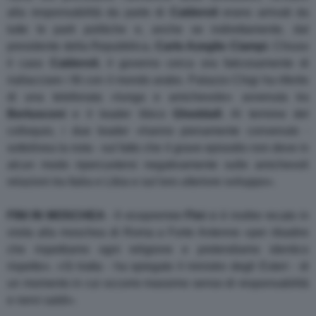
alla responsabilità da parte di
Calderoli
erano arrivati da
tutte le parti politiche e, anche se indirettamente, dal
presidente della Repubblica,
Carlo Azeglio
Ciampi
. Chiuso
il caso
Calderoli
, il governo cerca ora faticosamente di
riallacciare i fili con il mondo arabo. Palazzo Chigi ha riferito
di una telefonata «lunga e amichevole» avvenuta tra
Berlusconi
e il leader libico
Gheddafi
. Al termine del
colloquio, i due leader «hanno pienamente convenuto -
sottolinea la nota - sul fatto che il grave episodio non deve in
alcun modo ripercuotersi negativamente sulle amichevoli
relazioni tra Italia e Libia e sul loro ulteriore sviluppo».
FINI IN MOSCHEA
- Il vicepremier
Fini
si è inoltre recato in
visita alla moschea di Roma a Forte Antenne «per ribadire
che rispettiamo ogni religione e pretendiamo identico
rispetto». «Si tratta - ha spiegato il ministro degli Esteri - di
un momento in cui occorre massimo senso di responsabilità
e nervi saldi».