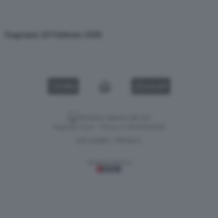
Dagospia 18 Febbraio 2006
VIDEO
GALLERY
Versione classica del sito
Dagospia S.p.A. - P.iva e c.f. 06163551002
CHI SIAMO
PRIVACY
-
Gestione tecnica