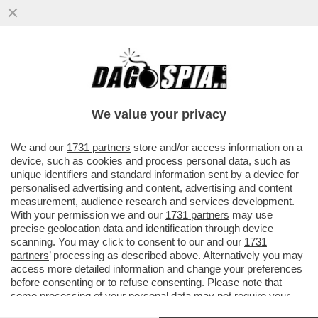
LEGA-TO CALDEROLI - IL MINISTRO
We value your privacy
PICCHIATELLO SI E' DIMESSO, DOPO UN
INCONTRO CON BOSSI E MARONI -
We and our
1731 partners
store and/or access information on a
device, such as cookies and process personal data, such as
TELEFONATA "LUNGA E AMICHEVOLE"
unique identifiers and standard information sent by a device for
BERLUSCONI-GHEDDAFI - E FINI VA IN
personalised advertising and content, advertising and content
VISITA ALLA MOSCHEA DI ROMA.
measurement, audience research and services development.
Dagospia 18/02/2006
With your permission we and our
1731 partners
may use
precise geolocation data and identification through device
Da
www.corriere.it
scanning. You may click to consent to our and our
1731
partners
’ processing as described above. Alternatively you may
access more detailed information and change your preferences
Roberto
Calderoli
si è dimesso. Dopo la bufera scatenata
before consenting or to refuse consenting. Please note that
dall'aggressione al consolato italiano a Bengasi, il ministro
some processing of your personal data may not require your
leghista ha lasciato l'incarico che ricopriva dal luglio del
consent, but you have a right to object to such processing. Your