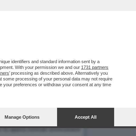
que identifiers and standard information sent by a
RODI IL REGRESSISTA -
lopment. With your permission we and our
1731 partners
tners
’ processing as described above. Alternatively you
COMMERCIO - EPIFANI
at some processing of your personal data may not require
nge your preferences or withdraw your consent at any time
Manage Options
Accept All
 se ha appena nominato amministratore