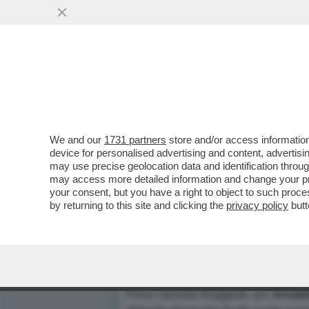
We and our
1731 partners
store and/or access information
LAZARD SENZA TESTA CERCA
device for personalised advertising and content, advert
may use precise geolocation data and identification throu
IZZO, STELLA PARTENOPEA 
may access more detailed information and change your pre
TEMPOREGGIA - DOPO-ANNAN
your consent, but you have a right to object to such proc
Dagospia 23/02/2006
by returning to this site and clicking the
privacy policy
butt
Da "Panorama" in edicola domani
1 - LAZARD CERCA UN LEADER.
Prima Gerardo Braggiotti, poi
Arnald