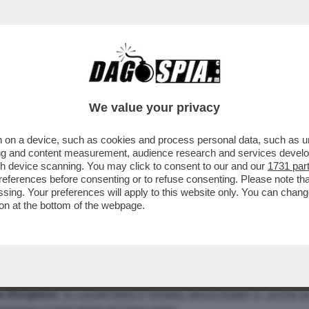
We value your privacy
 on a device, such as cookies and process personal data, such as uni
 UN LEADER - RUTELLI TORNA CAPOTRENO - P
ising and content measurement, audience research and services deve
gh device scanning. You may click to consent to our and our
1731 par
- LO SCEICCO DI AN - LE CORRENTI DI CONF
ferences before consenting or to refuse consenting. Please note th
: GLI USA VOGLIONO IL GIORDANO.
essing. Your preferences will apply to this website only. You can cha
on at the bottom of the webpage.
o Borghesi
: la Lazard Italia è rimasta senza leader e, anche