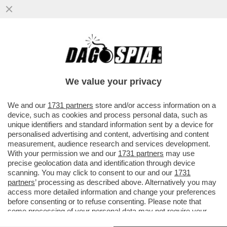
LA FERILLI DALIDA (23,79%) BATTE JULIA
We value your privacy
ROBERTS (21,70%) PER LA CENTESIMA
VOLTA "PRETTY WOMAN" - ALLA FACCIA DEL
We and our
1731 partners
store and/or access information on a
device, such as cookies and process personal data, such as
CALCIO MARCIO, L'UNDER 21 FA IL PIENO
unique identifiers and standard information sent by a device for
(15,84%) - 'PORTA A PORTA' ELEZIONI
personalised advertising and content, advertising and content
AMMINISTRATIVE (23,34%) SUPERA
measurement, audience research and services development.
'MATRIX', SCANDALO MOGGI (19,11%).
With your permission we and our
1731 partners
may use
Dagospia 30/05/2006
precise geolocation data and identification through device
scanning. You may click to consent to our and our
1731
partners
’ processing as described above. Alternatively you may
(Ansa)
- La seconda parte di 'Dalida' su Canale 5 ha vinto la
access more detailed information and change your preferences
prima serata di ieri col 23,79% di share e 5 milioni 783mila
before consenting or to refuse consenting. Please note that
spettatori contro il risultato su Raiuno per la replica del film
some processing of your personal data may not require your
'Pretty Woman', che ha avuto il 21,70% e 5 milioni 176mila.
consent, but you have a right to object to such processing. Your