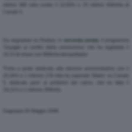
milioni 360 mila contro il 22,93% e 23 milioni 456mila di
Canale 5.
Da segnalare su Raidue, in
seconda serata
, il programma
'Voyager ai confini della conoscenza' che ha registrato il
10.15 di share con 988mila telespettatori.
'Porta a porta' dedicato alle elezioni amministrative con il
23,34% e 1 milione 276 mila ha superato 'Matrix' su Canale
5, dedicato pero' ai problemi del calcio, che ha fatto il
19,11% e 1 milione 358mila.
Dagospia 30 Maggio 2006