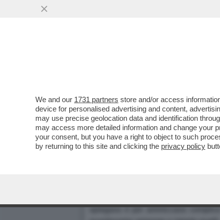
We and our
1731 partners
store and/or access information
AZZURRI: PAUSA A LUCI RO
device for personalised advertising and content, advert
may use precise geolocation data and identification throu
LIMITI DIALETTICI" - LA 
may access more detailed information and change your pre
PIMPONG?" - 1997: RONALD
your consent, but you have a right to object to such proc
Dagospia 14/06/2006
by returning to this site and clicking the
privacy policy
butt
1 - LA LEGGENDA DI BISCARDI
Antonio Dipollina per "la Repubbli
1
- Argomento hot di ieri, la mezza gio
spiegava e poi ammiccava complice s