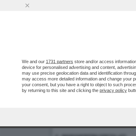
We and our
1731 partners
store and/or access information
VESPA ALLA FESTA DL? SAL
device for personalised advertising and content, advert
may use precise geolocation data and identification throu
NEO A CAORLE - GAFFE DI 
may access more detailed information and change your pre
TOSCANA" - PATTY PRAVO, 
your consent, but you have a right to object to such proc
Dagospia 6/09/2006
by returning to this site and clicking the
privacy policy
butt
1 - ROTONDI: VESPA ALLA FEST
(DIRE)
- "E' indecente che il mercato
giorno delle polemiche roventi, dal
nell'arena ma c'e' chi salta sul palco