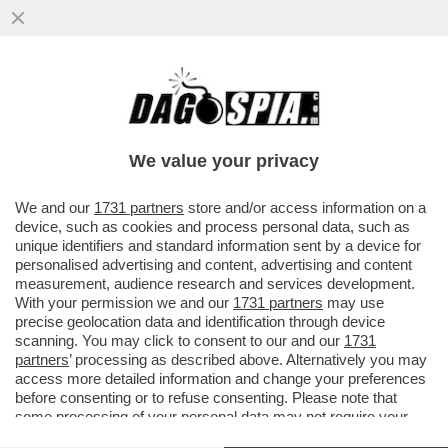
BETULLA SCRIVE A MASSIMO ALBERIZZI DI
We value your privacy
"SENZA BAVAGLIO", CAMBIA LE CARTE IN
TAVOLA, NEGA PER QUELLO CHE PUÒ E
We and our
1731 partners
store and/or access information on a
device, such as cookies and process personal data, such as
SCARICA SU ALTRI (DEI QUALI NON FA I
unique identifiers and standard information sent by a device for
NOMI) QUELLO CHE PROPRIO NON PUÒ: "NON
personalised advertising and content, advertising and content
MI CREDE NESSUNO DELLA CATEGORIA?".
measurement, audience research and services development.
Dagospia 22/12/2006
With your permission we and our
1731 partners
may use
precise geolocation data and identification through device
BETULLA SCRIVE A BAOBAB E NEGA SÉ STESSO.
scanning. You may click to consent to our and our
1731
partners
’ processing as described above. Alternatively you may
Il tenente Colombo per il "Barbiere della Sera"
access more detailed information and change your preferences
(www.ilbarbieredellasera.com)
before consenting or to refuse consenting. Please note that
some processing of your personal data may not require your
E' Natale e Betulla Dreyfus scrive a Massimo Alberizzi (il
consent, but you have a right to object to such processing. Your