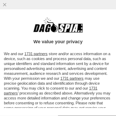
KRIZIA E CHI COPIA CHI: "GLI STILISTI
We value your privacy
SONO OMOSESSUALI: SI VEDE CHE TRA LE
LENZUOLA SI PARLANO ANCHE DI MODA" -
We and our
1731 partners
store and/or access information on a
device, such as cookies and process personal data, such as
BRRR, IL "MOON LOOK" - IL VETO DI
unique identifiers and standard information sent by a device for
CASTITÀ DI DONATELLA VERSACE - ROMEO
personalised advertising and content, advertising and content
GIGLI E LA PATACCA-FISICA - IL "FAT
measurement, audience research and services development.
TON" DI SIBILLA DELLA GHERARDESCA.
With your permission we and our
1731 partners
may use
Dagospia 15/01/2007
precise geolocation data and identification through device
scanning. You may click to consent to our and our
1731
partners
’ processing as described above. Alternatively you may
Gianluca Lo Vetro per
www.crisalidepress.it
access more detailed information and change your preferences
before consenting or to refuse consenting. Please note that
some processing of your personal data may not require your
1 - TECHNO TAILORING/MOON LOOK.
consent, but you have a right to object to such processing. Your