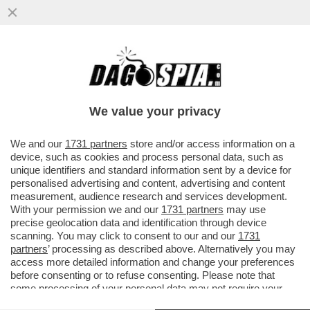
OMOFOBIA: NELLE GRANDI IMPRESE I GAY
We value your privacy
NON ESISTONO - AL CONTRARIO DEL MONDO
DELLA MODA, IN QUELLO DELLA FINANZA
We and our
1731 partners
store and/or access information on a
device, such as cookies and process personal data, such as
NESSUN OMOSESSUALE OCCUPA
unique identifiers and standard information sent by a device for
"UFFICIALMENTE" RUOLI DI POTERE - E SE
personalised advertising and content, advertising and content
QUALCUNO VIENE "SCOPERTO", SI DIMETTE.
measurement, audience research and services development.
Dagospia 18/06/2007
With your permission we and our
1731 partners
may use
precise geolocation data and identification through device
Giulia Crivelli per "Il Sole 24 Ore"
scanning. You may click to consent to our and our
1731
partners
’ processing as described above. Alternatively you may
access more detailed information and change your preferences
before consenting or to refuse consenting. Please note that
«Sono l'amministratore delegato di Hewlett Packard. E sono
some processing of your personal data may not require your
gay». «Sono il capo del pronto soccorso. E sono lesbica».
consent, but you have a right to object to such processing. Your