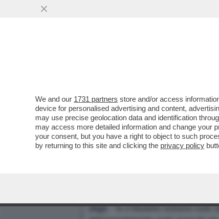
We and our
1731 partners
store and/or access information
"E' QUASI PRONTA LA PROP
device for personalised advertising and content, advert
may use precise geolocation data and identification throu
SUA".- MANZIONE INSISTE 
may access more detailed information and change your pre
CANTA "PRODI VAFFA". BER
your consent, but you have a right to object to such proc
Dagospia 13/07/2007
by returning to this site and clicking the
privacy policy
butt
1 - DATE.
Jena per "La Stampa"
- E' quasi pro
2 - MANZIONE: NON RITIRO IL M
(Agi)
- "Io e Mastella restiamo sulle s