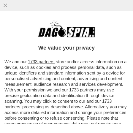
A MAGLIE STRETTE - IL RE DEL MAROCCO È
We value your privacy
UN MODERATO? BENE, DIAMOGLI ADDOSSO -
SENATRICE MONTALCINI, PERCHÉ SI UMILIA
We and our
1733 partners
store and/or access information on a
device, such as cookies and process personal data, such as
COSÌ? - CHI CI LIBERA DA CORONA? -
unique identifiers and standard information sent by a device for
TENTA DI SUICIDARSI BUTTANDOSI IN MARE
personalised advertising and content, advertising and content
PER 50 VOLTE: BANDITA DALLE SPIAGGIE.
measurement, audience research and services development.
Dagospia 13/07/2007
With your permission we and our
1733 partners
may use
precise geolocation data and identification through device
Maria Giovanna
Maglie
per Dagospia
scanning. You may click to consent to our and our
1733
partners
’ processing as described above. Alternatively you may
access more detailed information and change your preferences
Caro Dago, siccome il solito sondaggio scientifico
before consenting or to refuse consenting. Please note that
nientemeno che mondiale sostiene che alla gente
some processing of your personal data may not require your
interesserebbe solo fare sesso tre volte alla settimana per
consent, but you have a right to object to such processing. Your