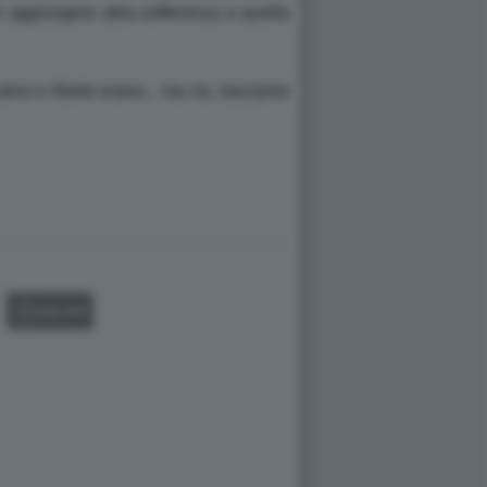
 aggiungere altra sofferenza a quella
 Caino e Abele erano... ma no, lasciamo
GALLERY