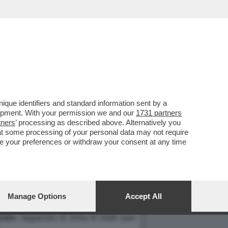
que identifiers and standard information sent by a
 L'ADOZIONE COATTA DI
lopment. With your permission we and our
1731 partners
tners
’ processing as described above. Alternatively you
at some processing of your personal data may not require
nge your preferences or withdraw your consent at any time
 monsignor
Ersilio
Tonini
. Risultato: un
Manage Options
Accept All
uesto alto prelato lo sanno in molti,
nini
, seguendo le orme di molti suoi