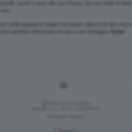
munità, anche in seno alla sua Chiesa, che non crede di dover
 sua.
per verità assolute le nostre conclusioni, allora io le dico che
he però potrebbe interessarla non poco caro monsignor
Tonini
.
Versione classica del sito
Dagospia S.p.A. - P.iva e c.f. 06163551002
CHI SIAMO
PRIVACY
-
Gestione tecnica