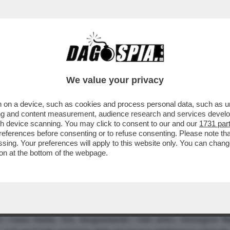
We value your privacy
 on a device, such as cookies and process personal data, such as uni
IO FROCIO? IL CARDINALE TONINI CONSIGLIA
ising and content measurement, audience research and services deve
gh device scanning. You may click to consent to our and our
1731 par
ferences before consenting or to refuse consenting. Please note th
essing. Your preferences will apply to this website only. You can cha
on at the bottom of the webpage.
to loro una valutazione sulle posizioni religiose e politiche di
pensato: "chiaro, i miei amici hanno bevuto troppo". Chi sia q
n i mass media. Ora, sbugiardando i miei amici, monsignor
To