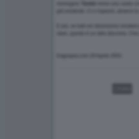
monsignor
Tonini
verso una vasta co
già esistente. O ci risparmi, almeno la
E poi, se tutti noi dovessimo vendere 
stare, questo è un altro discorso. C
Dagospia.com 29 Aprile 2002
VIDEO