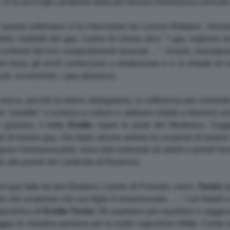
, si fa anch'egli campione della più becera intolleranza clericale
uesta settimana si fa intervistare da Lavinia Rittatore. Veniam
la visibilità dei gay, l'uomo di chiesa dice: "I gay vogliono re
i confronti dei loro comportamenti sessuali. ...". Grazie, monsig
ere forza, gli occhi cominciano a strabuzzare e ci si chiede se
uali, ovviamente, i gay abusano).
y evoca, perché la ritiene obbligatoria, la sofferenza per entram
"malattie" e scienza e cultura ci abbiano indotti a ritenerla un
o grazias), il dotto
Ersilio
riapre le porte del Medioevo. Sugger
into di essere gay, che dopo alcune sedute ha scoperto di esser
ono l'omosessualità, sono stati molestati da adulti e quindi han
nto alle parole del cardinale di Ravenna.
oni gay fatte da don Barbero, il prete di Pinerolo, mons.
Tonini
su
re che scoprisse che suo figlio è omosessuale. ...". Cari fratelli e
postolica di
Ersilio
Tonini
. Mi aspettavo più equilibrio e sagg
ggio di chiedere perdono per le molte ingiustizie inflitte. Come 