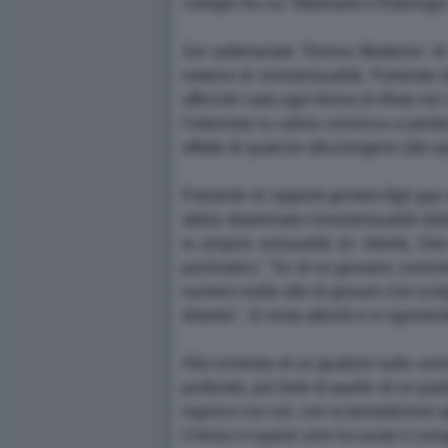
colleghi fra cui Tettamanti e Ratzinger
Sul settimanale "Donna Moderna" di q
materia di omosessualità. Parlando del
affinché cada ogni forma di rifiuto ne
l'intervista la calma comincia a perd
effetto di qualche allucinogeno (dei q
Parlando di rapporti genitori-figli ga
abbia depennata l'omosessualità dalle 
la propria sessualità (in libertà, De
psichiatrici: "So di un giovane conv
numero molto alto di giovani che scelg
distorto". Si resta attoniti e in sgome
Alla richiesta di un giudizio sulle uni
profondo, più forte di quello di un pad
regnino con noi, con la benedizione a
Chiesa in questi anni ha avuto il cora