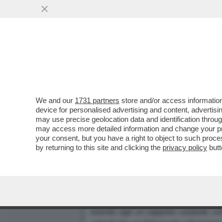
We and our
1731 partners
store and/or access information
GAY LINE - AVETE UN FIGL
device for personalised advertising and content, advert
may use precise geolocation data and identification throu
INTERVENTI PSICHIATRICI.
may access more detailed information and change your pre
Dagospia 29/04/2002
your consent, but you have a right to object to such proc
by returning to this site and clicking the
privacy policy
butt
A cura di Mary Popper
Piccolo sondaggio tra amici. Ho chies
religioso con idee progressiste! Ho 
avendo egli un rapporto costante co