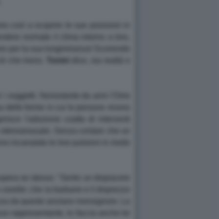
.
o così a scoprire le sue posizioni in
ndere normale il clima intorno a loro,
nore per la sua lungimiranza! Scorrendo
 ciò che mons.
Tonini
dice, sia realtà o
bi i soggetti. Nonostante da anni l'Oms
a delle forme in cui le persone vivono
isce l'adozione coatta di interventi
e eterosessuale. Senza contare che un
no incanalato le loro pulsioni in modo
pera se stesso: "Sento un dispiacere
 sorelle: che la barbarie e il disprezzo
ezza da questo anziano monsignore. La
suo rappresentante, lo faccia anche lei