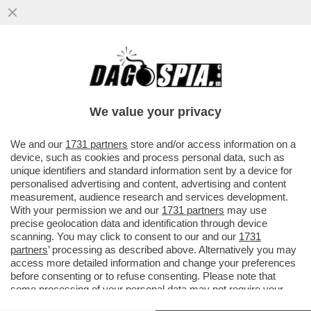
LUCHINO, PUNZO E A CAPO (DOPO I TRENI,
We value your privacy
GLI AEROPORTI) - "SOLE", BORSA AGITATA
GABETTI, ITALO-AMERICANI PERFETTI -
We and our
1731 partners
store and/or access information on a
device, such as cookies and process personal data, such as
RCS "AFFITTA": ERRATA CORRIGE -
unique identifiers and standard information sent by a device for
BERNABEIDE
personalised advertising and content, advertising and content
TELECOM, 100 MILIONI TRA LIQUIDAZIONI
measurement, audience research and services development.
E STOCK OPTION - DE BENEDETTI
With your permission we and our
1731 partners
may use
"TELEFONICO"
precise geolocation data and identification through device
scanning. You may click to consent to our and our
1731
Dagospia 20/11/2007
partners
’ processing as described above. Alternatively you may
access more detailed information and change your preferences
1 - MONTEZEMOLO, PUNZO E A CAPO (DOPO I TRENI,
before consenting or to refuse consenting. Please note that
GLI AEROPORTI)
some processing of your personal data may not require your
Luchino di
Montezemolo
è perplesso. Il dialogo tra
consent, but you have a right to object to such processing. Your