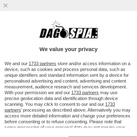
POLITICA, VATICANO E UN FISICO GENIALE
We value your privacy
- LUCIANO MAIANI, CANDIDATO AL VERTICE
DEL CNR FIRMÒ CONTRO IL PAPA?
We and our
1733 partners
store and/or access information on a
device, such as cookies and process personal data, such as
NOMINATO, MA CON RISERVA - SERGIO
unique identifiers and standard information sent by a device for
LUZZATTO: IL SISTEMA MUSSI FUNZIONA.
personalised advertising and content, advertising and content
Dagospia 30/01/2008
measurement, audience research and services development.
With your permission we and our
1733 partners
may use
Sergio Luzzatto per il "Corriere della Sera"
precise geolocation data and identification through device
scanning. You may click to consent to our and our
1733
partners
’ processing as described above. Alternatively you may
access more detailed information and change your preferences
Uno dei guai dell'Italia (si sente dire spesso, e a ragione) è
before consenting or to refuse consenting. Please note that
l'invadenza della politica. Il fatto che i partiti penetrano
some processing of your personal data may not require your
dovunque, si infilano dappertutto. Anche là dove più che mai
consent, but you have a right to object to such processing. Your