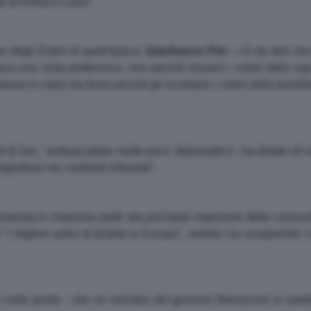
te di Roma e Lazio".
o degli Esteri di quell'epoca,
Gianfranco Fini
- c'è da dire ch
ava una certa preferenza, non perchè fossero i colori della squ
asera in sala) ma forse perchè gli ricordano i colori della bandie
di di Gol, "ambasciatore molto poco 'diplomatico', ma dotato di 
regiudizio nei confronti d'Israele".
omposta in massima parte dai principali esponenti della comunit
 "i migliori amici di Israele in Europa", mentre l'ex vicepremier
certo punto - che un ministro del governo Berlusconi si sare