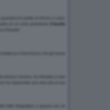
e guardava le partite di Roma e Lazio,
adra di un certo presidente (
Claudio
ra d'Israele".
schiettezza e franchezza che gli hanno
à ebraica romana, ha tributato ai due
 non ha risparmiato una stoccata al suo
bbe fatto fotografare a spasso con un