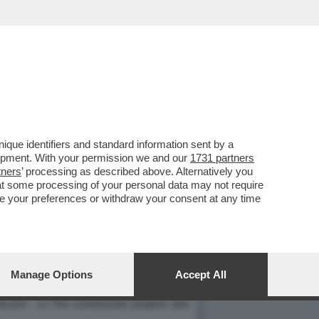
que identifiers and standard information sent by a
 CHIAMA GOL?"
lopment. With your permission we and our
1731 partners
tners
’ processing as described above. Alternatively you
TORE D'ISRAELE
at some processing of your personal data may not require
N HEZBOLLAH"
nge your preferences or withdraw your consent at any time
presentazione del libro che raccoglie i
Manage Options
Accept All
 come faceva l'Italia a non amare un
coni - io l'ho conosciuto proprio allo