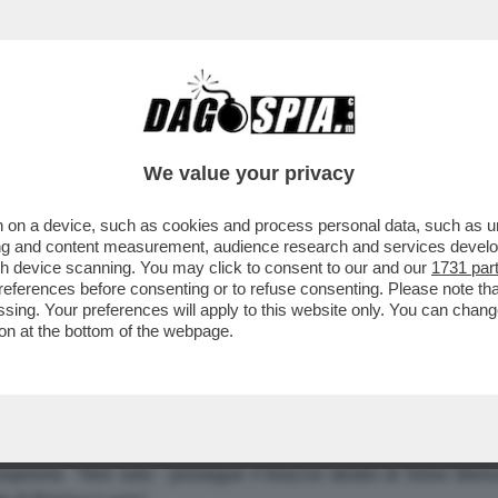
We value your privacy
 on a device, such as cookies and process personal data, such as uni
LCIO. COME FACEVA A NON AMARE UNO CHE SI
ising and content measurement, audience research and services deve
gh device scanning. You may click to consent to our and our
1731 par
 GIANNI LETTA LA BATTUTA ALL'EX AMBASCIA
ferences before consenting or to refuse consenting. Please note th
NON MI FACCIO FOTOGRAFARE A SPASSO CON U
essing. Your preferences will apply to this website only. You can cha
on at the bottom of the webpage.
n ama altro che il calcio". Gianni Letta esordisce così oggi alla 
mbasciatore israeliano a Roma
Ehud Gol
. "Per cui - prosegue -
irone. "Non solo - prosegue il braccio destro di Silvio Berlus