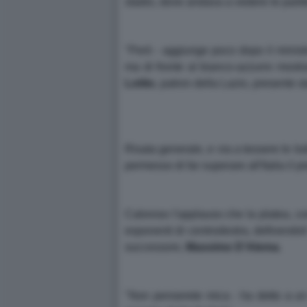
stadio, dove andava a vedere le parti
"Però - aggiunge poco dopo il ministr
ma di fronte al bianco-azzurro mostr
Lotito
, patron della Lazio, presente st
Risata generale, e via a tessere le lo
permesso di far superare all'Italia il p
Caloroso l'applauso che la platea, c
esponenti di centrodestra, definendoli
successore,
Massimo D'Alema
.
"Non penserete mica - ha detto a un 