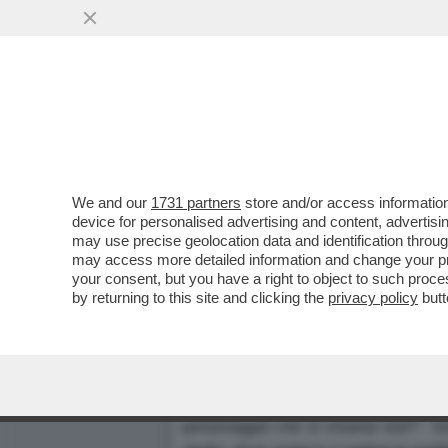
We and our
1731 partners
store and/or access information
"L'ITALIA AMA SOLO IL CA
device for personalised advertising and content, advert
may use precise geolocation data and identification throu
NON E' DI FIORELLO MA DI
may access more detailed information and change your pre
FINI, BOTTA A D'ALEMA: "
your consent, but you have a right to object to such proc
Dagospia 19/02/2008
by returning to this site and clicking the
privacy policy
butt
Foto di Umberto Pizzi da Zagarolo
(Apcom) -
"L'Italia è un Paese che no
5 anni di articoli scritti dall'ex a
personaggio che si chiama Gol?". Sosp