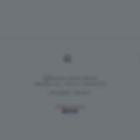
Versione classica del sito
Dagospia S.p.A. - P.iva e c.f. 06163551002
CHI SIAMO
PRIVACY
-
Gestione tecnica