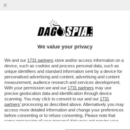
ALICAOS - LA MARCIA INDIETRO DEL
We value your privacy
BLUFFISTA BERLUSCA: "CORDATA? QUALE
CORDATA! HA FATTO SOLO UN APPELLO AGLI
We and our
1731 partners
store and/or access information on a
device, such as cookies and process personal data, such as
IMPRENDITORI" - TUTTI D'ACCORDO: IL
unique identifiers and standard information sent by a device for
CASO ALITALIA SI CHIUDE DOPO IL VOTO
personalised advertising and content, advertising and content
DEL 14 APRILE.
measurement, audience research and services development.
Dagospia 26/03/2008
With your permission we and our
1731 partners
may use
precise geolocation data and identification through device
Ugo Magri per "La Stampa"
scanning. You may click to consent to our and our
1731
partners
’ processing as described above. Alternatively you may
access more detailed information and change your preferences
La linea del Piave crolla, il 31 marzo non è più la data entro
before consenting or to refuse consenting. Please note that
cui si salva Alitalia. E il Palazzo, unanime, respira di
some processing of your personal data may not require your
sollievo. L'ultimo «giapponese» è il solito Padoa-Schioppa,
consent, but you have a right to object to such processing. Your