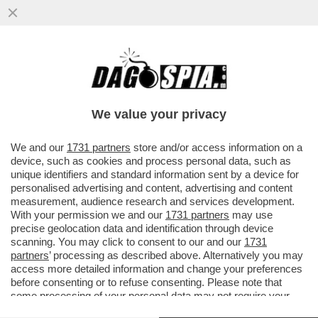
"VODKA" ROSSELLOSKY - LE DONNE RUSSE?
We value your privacy
BELLE E PERICOLOSE. INSOMMA ZOCCOLE -
CARLITO LANCIA IL SUO LIBRO E DESCRIVE
We and our
1731 partners
store and/or access information on a
device, such as cookies and process personal data, such as
LE VIRAGO CHE SI "SCOPANO" L'OCCIDENTE
unique identifiers and standard information sent by a device for
- SLOGAN: VOGLIAMO TUTTO, SIAMO PRONTE
personalised advertising and content, advertising and content
A TUTTO.
measurement, audience research and services development.
Dagospia 17/06/2008
With your permission we and our
1731 partners
may use
precise geolocation data and identification through device
Azzurra Della Penna per "Chi"
scanning. You may click to consent to our and our
1731
partners
’ processing as described above. Alternatively you may
access more detailed information and change your preferences
Rivoluzione (e maledizione) russa. Dal più esclusivo locale
before consenting or to refuse consenting. Please note that
di New York a quello della più sperduta provincia italiana,
some processing of your personal data may not require your
caduto il Muro di Berlino, le signore dell'Est hanno invaso il
consent, but you have a right to object to such processing. Your