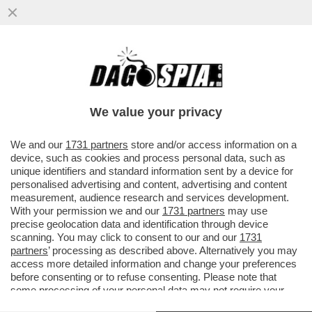
CONTRO IL BRIATORISMO SENZA LIMITISMO,
We value your privacy
LE NOZZE D'ARGENTO DI LUISA BECCARIA
NEL BORGO SICULO DI CASTELLUCCIO GRAN
We and our
1731 partners
store and/or access information on a
device, such as cookies and process personal data, such as
RIUNIONE DI ARISTO E GRANDI BORGHESI
unique identifiers and standard information sent by a device for
TRE GIORNI DI BALLI E CENE, STARRING
personalised advertising and content, advertising and content
LE RAMPOLLE BERLUSCONI, VERSACE,
measurement, audience research and services development.
MORANO
With your permission we and our
1731 partners
may use
Dagospia 19/06/2008
precise geolocation data and identification through device
scanning. You may click to consent to our and our
1731
partners
’ processing as described above. Alternatively you may
Gli ottocento invitati erano contenti e concordi: "Che bello,
access more detailed information and change your preferences
finalmente una vera festa senza fotografi: tutti che si
before consenting or to refuse consenting. Please note that
conoscono e niente veline e burine". L'unico paparazzo, di
some processing of your personal data may not require your
famiglia, è tempestato dai giornali di tutto il mondo e non sa
consent, but you have a right to object to such processing. Your