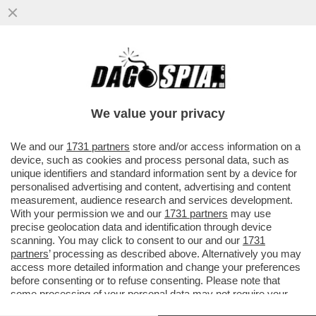
AMATO E BASSANINI CHEZ ALEMANNO PER
We value your privacy
CONTO DI CARLETTO E WALTER
LA MISSIONE È "NASCONDERE" IL BUCO DI
We and our
1731 partners
store and/or access information on a
device, such as cookies and process personal data, such as
VELTRONI E PRIVATIZZARE L'ACEA
unique identifiers and standard information sent by a device for
ACEA: L'ULTIMO GIOIELLO DI ROMA CHE FA
personalised advertising and content, advertising and content
GOLA A DEBENEDETTI E CALTAGIRONE.
measurement, audience research and services development.
Dagospia 7/08/2008
With your permission we and our
1731 partners
may use
precise geolocation data and identification through device
Perché i due dioscuri del centrosinistra,
Amato
e Bassanini
scanning. You may click to consent to our and our
1731
partners
’ processing as described above. Alternatively you may
si gettano fra le braccia di
Alemanno
per formare una
access more detailed information and change your preferences
commissione Attalì de Noantri?
before consenting or to refuse consenting. Please note that
Secondo voci maligne, avrebbero una doppia missione da
some processing of your personal data may not require your
compiere. Da una parte chiudere il buco del debito
consent, but you have a right to object to such processing. Your