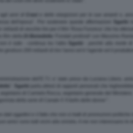
ma dei costi che deve sostenere lo Stato
".
agli anni di
Craxi
e delle elargizioni per le sue amanti o, anc
ssa dell'epoca
". Per sostenere queste affermazioni
Sgarbi
r
e miliardi di vecchie lire per il film 'Rosa Funzeca' che ha otte
ro film della
Di Benedetto
'Fondali profondi' con Massimo Ranier
on è tutto -
continua tra l'altro
Sgarbi
- perché alla morte d
e gestisce 200 miliardi di lire l'anno ed è l'agente ed il produtto
 amministrazione dell'E.T.I. e' stato preso da Luciana Libero, a
detto
"
.
Sgarbi
parla altresì di rapporti personali che legherebber
egretario di Carmelo Rocca, segretario generale del Ministero
onista della serie dì Canale 5 'Il bello delle donne'"
.
no dati oggettivi e il fatto che non si tratti di promozioni politich
uoi amici sono tutti vicini alla sinistra. A me non interessano le r