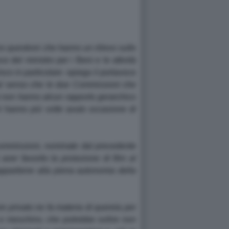
no questioni che hanno un rilievo sulle
ce del ministro per i Beni e le attività
isco in particolare
-spiega il portavoce
 tal senso che le due Commissioni che
nti non hanno alcun rapporto gerarchico
ri hanno più volte avuto occasione di
e commissioni, nominate dal precedente
ver favorito la proiezione di film al
appartiene alla piena autonomia della
ere privato ne fa materia di querela per
e meschino, che potrebbe svilire non