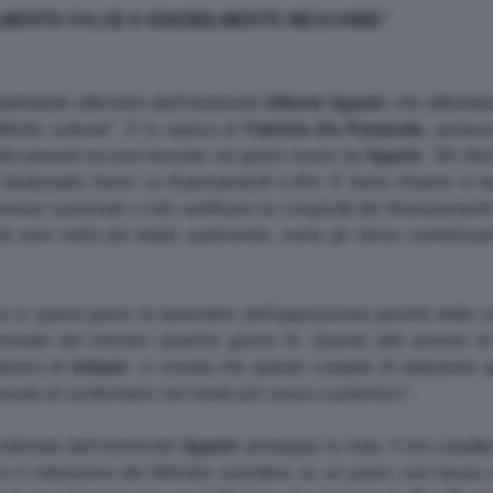
ILMENTE FALSE E IGNOBILMENTE MESCHINE"
obilmente offensive dell'onorevole
Vittorio
Sgarbi
, che affronta
tività culturali
". È la replica di
Fabrizio De Pasquale
, portavo
alle pesanti accuse lanciate nei giorni scorsi da
Sgarbi
. "
Mi rifer
 fantomatici favori su finanziamenti a film. È bene chiarire in
interesse nazionale e che verificano la congruità dei finanziame
sti anni nella più totale autonomia, come gli stessi commissa
ano in questi giorni le lamentele dell'opposizione perchè dett
vate dal ministro qualche giorno fa. Quanto alle accuse di a
tavoce di
Urbani
-
si ricorda che questo compito di selezione 
ancato di confermarlo nel modo più secco e polemico
".
sollevate dall'onorevole
Sgarbi
-prosegue la nota-
il loro caratt
on è intenzione del Ministro scendere su un piano così basso 