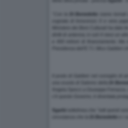
della sfera privata - precisa
Sgarbi
- 
"
Con la
Di Benedetto
siamo tornati 
cognata di Innocenzo X e vera pape
Ministero dei Beni Culturali ha dato tr
diritti di antenna; in soli 4 mesi un alt
e 400 milioni di finanziamento. Ma n
Presidenza dell'E.T.I. Mico Galdieri ch
Il posto di Galdieri nel consiglio di
una scuola di Salerno della
Di Bene
Angela Spocci a Giuseppe Ferrazza, s
c'è questo Governo, è diventata protag
Sgarbi
sottolinea che "
tutti questi so
circostanza che la
Di Benedetto
e i s