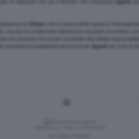
utte le Istituzioni che sia il Ministro che l'onorevole
Sgarbi
son
 portavoce di
Urbani
-
che la revoca della carica di Sottosegreta
tro, che per la Costituzione italiana non ha poteri di nomina e re
nto non possono che essere ricondotte alla diretta responsabilità 
à l'assoluta incompatibilità dell'onorevole
Sgarbi
nel ruolo di So
Versione classica del sito
Dagospia S.p.A. - P.iva e c.f. 06163551002
CHI SIAMO
PRIVACY
-