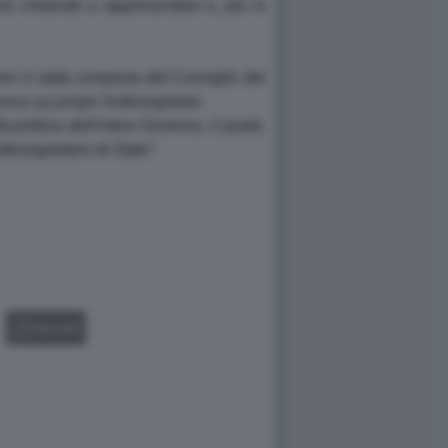
o chiamati a rappresentare e, più in
rio è stata compiuta dal Consiglio dei
voca sui propri Sottosegretari.
politica dell'intero Governo, il quale,
ttosegretario di Stato
".
GALLERY