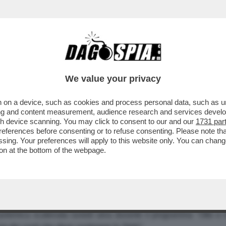
We value your privacy
 on a device, such as cookies and process personal data, such as uni
 SU IDA DI BENEDETTO
ising and content measurement, audience research and services deve
gh device scanning. You may click to consent to our and our
1731 par
 FILM SONO STATI FINANZIATI PER MILIARDI
ferences before consenting or to refuse consenting. Please note th
AXI E DELLE ELARGIZIONI PER LE SUE AMANT
essing. Your preferences will apply to this website only. You can cha
UERILMENTE FALSE E IGNOBILMENTE MESCHINE
on at the bottom of the webpage.
Di Benedetto
sono stati finanziati per miliardi e i suoi amici so
polemica scatenata lunedì sera durante il programma "Otto e 