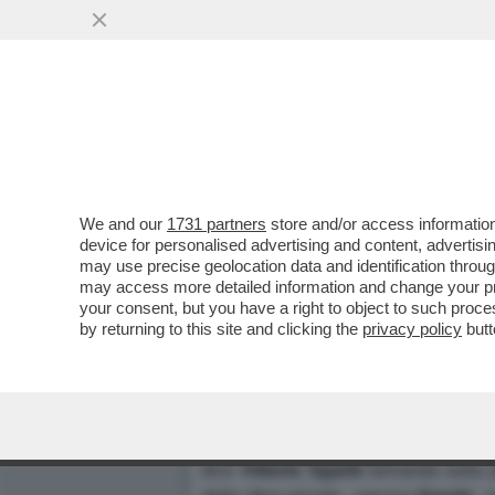
We and our
1731 partners
store and/or access information
SGARBI TORNA ALL'ATTACCO
device for personalised advertising and content, advert
may use precise geolocation data and identification throu
"NELL'ULTIMO ANNO I SUOI
may access more detailed information and change your pre
"RITORNO AGLI ANNI DI CR
your consent, but you have a right to object to such proc
URBANI: "DICHIARAZIONI P
by returning to this site and clicking the
privacy policy
butt
Dagospia 3/10/2002
Fonte ANSA
"
Nell'ultimo anno i film dell'attrice
Ida
dice
Vittorio
Sgarbi
tornando sulla 