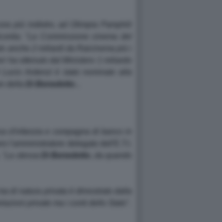
ora più indietro, ad Olimpia Pamphili
icorda:
"La Commissione cinema del
nuto anche 2 miliardi da Raicinema più i
i ha ottenuto dal Ministero 1 miliardo
i Lucio Ardenzi è stato nominato alla
re della
Di Benedetto
...
mica d'infanzia e compagna di banco in
o l'amministratore delegato dell'E.T.I.
.
"La stessa
Di Benedetto
, da quando
e ma di natura privata è dimostrato dalla
elazioni private ma i conti dello Stato
".