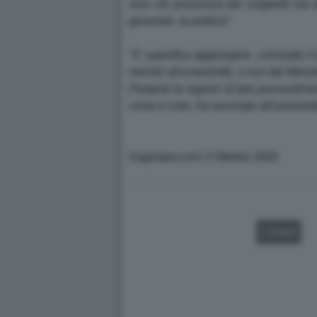
solo chi pronuncia tali volgarità ma t
generale, la politica
"
"
È superfluo aggiungere
-conclude il
ministri all'unanimità, e non dal Minis
Pertanto le ragioni di tale provvedime
come è noto, ha ravvisato all'unanimit
Dagospia.com 3 Ottobre 2002
VIDEO