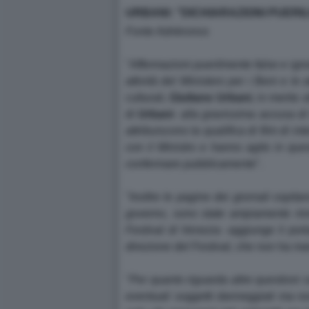
URBANI: ''DICHIARAZIONI PUER
Fonte Adnkronos
"
Affermazioni puerilmente false e ign
attività del Ministero per i Beni e le at
culturali,
Giuliano
Urbani
, in merito 
di
Urbani
-
alla gravissima accusa di
attribuiscono la qualifica di film di 
con il Ministro e hanno agito in que
confermare pubblicamente
".
"
Inoltre le pagine dei giornali ospit
governo, sono state ampiamente rinno
Festival di Venezia
-aggiunge il por
direzione del Festival, che non ha m
"
Per quanto riguarda altre questioni 
eventuali soggetti danneggiati ma n