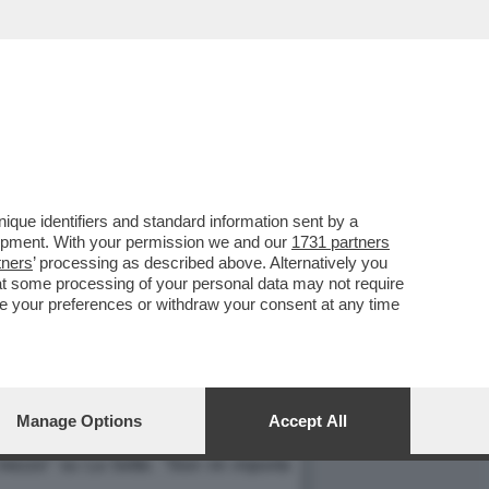
que identifiers and standard information sent by a
lopment. With your permission we and our
1731 partners
tners
’ processing as described above. Alternatively you
"
at some processing of your personal data may not require
I"
nge your preferences or withdraw your consent at any time
"
Manage Options
Accept All
no stati promossi a ruoli di rilievo
": lo
mezzo" su La Sette. "
Non mi importa