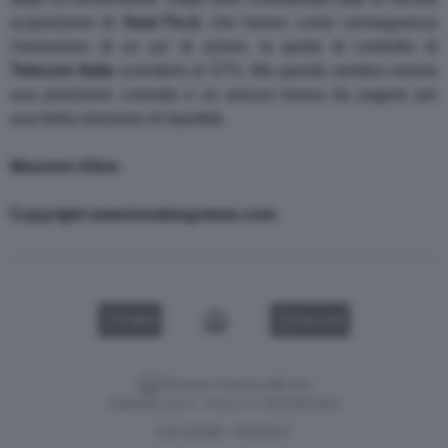
acquisizioni di
Seat
-
Tin.it
, che hanno come conseguenza
l'emissione di un po' di azioni, la quota di controllo di
Telecom Italia
scenderà al 57%. Ma questa sembra essere
una posizione comoda e un prezzo basso da pagare per
una bella iniezione di liquidità.
Maureen
Kline
Copyright www.breakingviews.com
VIDEO
GALLERY
Versione classica del sito
Dagospia S.p.A. - P.iva e c.f. 06163551002
CHI SIAMO
PRIVACY
-