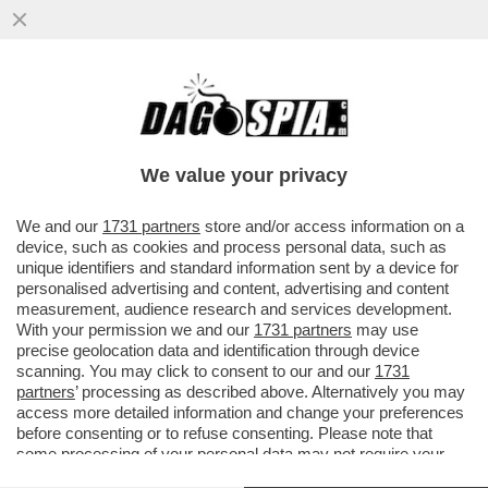
SEAT LIQUIDA O A PACCHETTI?
We value your privacy
Dagospia 3/12/2000
We and our
1731 partners
store and/or access information on a
Articolo pubblicato da
http://www.breakingviews.com
device, such as cookies and process personal data, such as
unique identifiers and standard information sent by a device for
L'iniezione di liquidità di
Seat
-
Tin.it
personalised advertising and content, advertising and content
Mentre altri gruppi delle telecomunicazioni si scervellano
measurement, audience research and services development.
per trovare modi di raccogliere liquidità per pagare il conto
With your permission we and our
1731 partners
may use
delle licenze dei telefonini di terza generazione e
precise geolocation data and identification through device
scanning. You may click to consent to our and our
1731
dell'espansione in Internet,
Telecom Italia
ha trovato un
partners
’ processing as described above. Alternatively you may
proprio bel metodo. La sua società di telefonia cellulare,
access more detailed information and change your preferences
Telecom Italia
Mobile
, ha appena incassato 5,2 miliardi di
before consenting or to refuse consenting. Please note that
euro persuadendo i possessori di azioni di risparmio senza
some processing of your personal data may not require your
consent, but you have a right to object to such processing. Your
diritto di voto a pagare per convertirle in azioni ordinarie. Ora