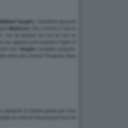
Matthew Vaughn
, il facoltoso giovane
ignor
Madonna
. Ora il rischio è che la
ito, che da quando sta con lei non ne
 non appena avrà partorito il figlio di
corto che
Vaughn
vorrebbe produrre.
lla storia del cinema? Risposta: falso
, sperando di vederlo girare per casa
stato da orde di omosessuali fuori da