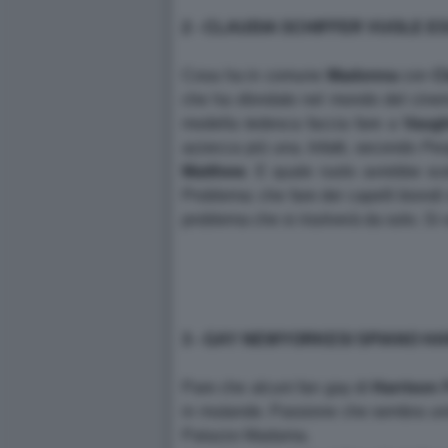
2 - CLAUDIA SCHIFFER VUOLE 
Cosa ha in comune
Madonna
con
C
che ha sfondato nel mondo del cinem
modella tedesca faccia fare a
Vaug
azzecca più una. Infatti, secondo
Peo
Matthew
. E quale ruolo avrebbe sc
Problema: che fare dei capelli biondi
problema che si risolverà da solo. Si 
3 - GAY NEWYORKESI SPIANO H
Pare che alcuni fan gay di
Harrison
in mutande. Passione che sembra unir
Palazzo Madama.