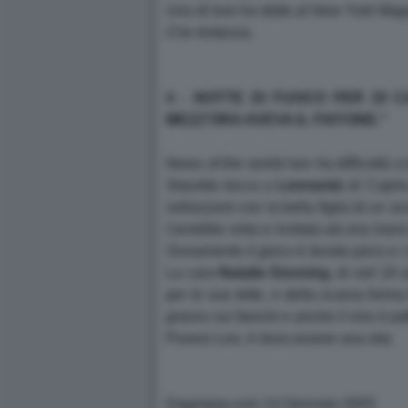
Uno di loro ha detto al New York Mag
Che tristezza.
4 - NOTTE DI FUOCO PER DI 
MEZZ'ORA AVEVA IL FIATONE."
News of the world non ha difficoltà a
Stavolta tocca a
Leonardo
di Caprio
sollazzarsi con la bella figlia di un a
l'avrebbe vista e invitata ad una mano 
Ovviamente il gioco è durato poco e i d
La cara
Natalie Denning
, di soli 19
per le sue tette, e della scarsa forma f
grasso sui fianchi e anche il viso è pa
Povero Leo, è dura essere una star.
Dagospia.com 14 Gennaio 2003