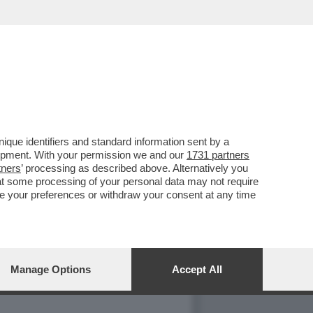
que identifiers and standard information sent by a
 DOTATO, MA GRASSO. DOPO
lopment. With your permission we and our
1731 partners
tners
’ processing as described above. Alternatively you
IN MUTANDE.
at some processing of your personal data may not require
nge your preferences or withdraw your consent at any time
RCI CHIARO".
plessi" per le modalità della morte del
o. Vogliamo sapere ogni elemento, ogni
Manage Options
Accept All