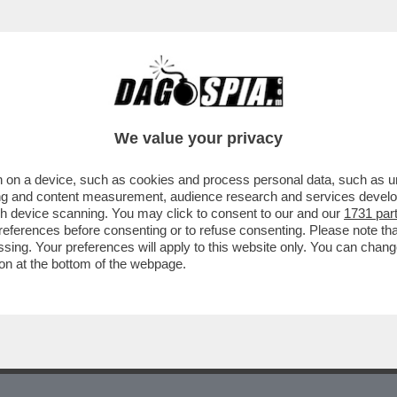
We value your privacy
 on a device, such as cookies and process personal data, such as uni
 - FIAMMA PER UNA NOTTE: "DICAPRIO È BEN
ising and content measurement, audience research and services deve
gh device scanning. You may click to consent to our and our
1731 par
E"; GAY NEWYORKESI SPIANO HARRISON FORD 
ferences before consenting or to refuse consenting. Please note th
essing. Your preferences will apply to this website only. You can cha
on at the bottom of the webpage.
 SI FIDANO. "SULLA MORTE DI MAURICE VOGLIAMO VEDE
i due superstiti fratelli
Gibb
,
Robin
e
Barry
, si sono detti "per
le per un blocco intestinale ed è morto per un attacco cardiac
uccesso nelle ultime ore di vita di nostro fratello
".