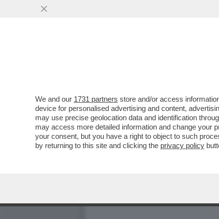
We and our
1731 partners
store and/or access information
NOTIZIE VARIE E AVARIATE
device for personalised advertising and content, advert
may use precise geolocation data and identification throu
MEZZ'ORA AVEVA IL FIATON
may access more detailed information and change your pre
Dagospia 14/01/2003
your consent, but you have a right to object to such proc
by returning to this site and clicking the
privacy policy
butt
1 - I BEE GEES SUPERSTITI NON
In un'intervista esclusiva alla
BBC
, 
fratello
Maurice
. "
è entrato in ospeda
fattore, ogni secondo di quello che è s