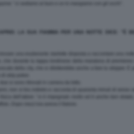
azine: "
ci sediamo al buio e ce lo mangiamo con gli occhi
".
CAPRIO. LA SUA FIAMMA PER UNA NOTTE DICE: "È 
 trovare una esuberante starlette disposta a raccontare una not
, che durante la tappa londinese della maratona di premieres
vvocato della city, che si diletterebbe anche a fare la stripper. E 
di strip poker.
ue si sono ritrovati in camera da letto.
 anni, non si tira indietro e racconta di quaranta minuti di sesso
isica dell'attore: "
si è impegnato molto ed è anche ben dotato,
ffuto. Dopo mezz'ora aveva il fiatone.