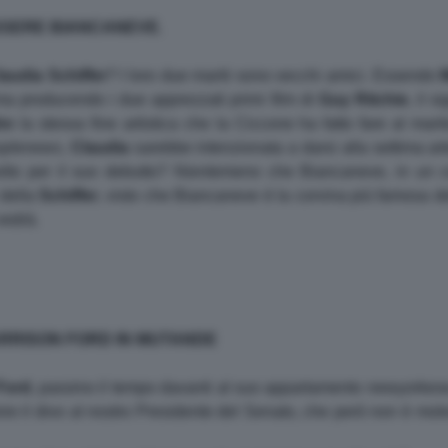
ESSERE BIANCANEVE
.
laudia
Schiffer
? I loro due mariti sono vecchi amici. Essendo
a producendo i due apprezzati primi film di
Guy Ritchie
, il s
hn
la stessa fine artistica che la Ciccone ha fatto fare al mar
plenews
,
Claudia
sarebbe intenzionata a darsi alla settima arte
elto per il suo debutto? Nientemeno che Biancaneve, in un 
 della
Schiffer
, visto che Biancaneve è la corvina più famosa de
vedrà.
ARRISON FORD IN MUTANDE
Ford
, passino il tempo davanti al suo appartamento newyorkese
e il divo al nostro Presidente del Senato, che però non è mole