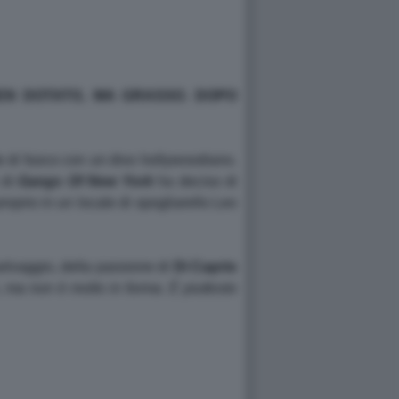
BEN DOTATO, MA GRASSO. DOPO
te di fuoco con un divo hollywoodiano.
 di
Gangs Of New York
ha deciso di
proprio in un locale di spogliarello Leo
 selvaggio, della passione di
Di Caprio
 ma non è molto in forma. È piuttosto