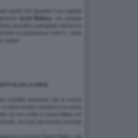
 per quello che riguarda il suo aspetto
generale
Scott Wallace
, che anticipa
meno possibile, pattugliare dall'aria le
ssibile la popolazione civile e i nostri
 colpire".
ESTY ALZA LA VOCE.
nistan avrebbe ammesso che lo scorso
o. Le forze armate avevano in un primo
 sia ora scritta a chiare lettere nel
iminato, ma l'uso del termine omicidio
rnational
e
Human Rights Watch
, non