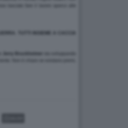
o lasciato fare il lavoro sporco alle
UERRA. TUTTI INSIEME A CACCIA
re
Jerry Bruckheimer
sta sviluppando
riente. Non è chiaro se esistano premi,
GALLERY