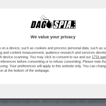
We value your privacy
 on a device, such as cookies and process personal data, such as uni
 FRANCESI PER L'ESERCITO IRAQ; SADDAM FI
ising and content measurement, audience research and services deve
gh device scanning. You may click to consent to our and our
1731 par
GATORIO; ARRIVA IL "GRANDE FRATELLO" SUL
ferences before consenting or to refuse consenting. Please note th
essing. Your preferences will apply to this website only. You can cha
on at the bottom of the webpage.
ZZI DI RICAMBIO PER AEREI E ELICOTTERI MILITARI IN
gton Times
e fiero sostenitore della strategia
Bush
sull'Iraq, f
ta società d'oltralpe, abbia violato le sanzioni contro Baghdad 
ge e gli elicotteri da combattimento Gazelle, entrambi di prod
degli Emirati Arabi Uniti, che si è poi occupata della spedizione 