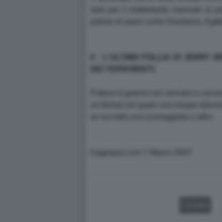
solo per il trattamento riservato ai
polizie di paesi come Giordania, Egitt
5 - L'ULTIMA FOLLIA DI JERRY
DEI TERRORISTI.
Poteva la guerra non arrivare a coin
un format nel quale una troupe televis
se sia tutto una sceneggiata o altro.
Dagospia.com 7 Marzo 2003
VIDEO