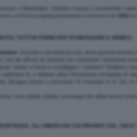
rancese a Washington, Nathalie Loiseau è ovviamente caduta
ione e la Francia rispetta pienamente le sanzioni che l'
ONU
ha 
RCITO: TUTTI IN FORMA PER SCONFIGGERE IL NEMICO.
Saddam
. Secondo il sito
News24.com
, alcuni giornali iracheni 
 i più alti ufficiali ad allenarsi per contrastare l'imminente in
m
per restare in forma e sconfiggere i marines? Semplice: nuot
 settimana fa, il dittatore abbia fermamente consigliato di se
e. Bisogna riuscire a percorrere 75 chilometri in 17 ore, in 
into i suoi soldati. Sembra comunque che abbia deciso di dimezz
ESISTENZA, GLI AMERICANI COLPIRANNO DAL CIELO