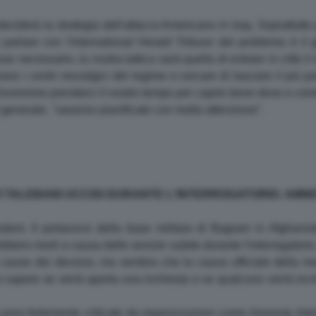
deciderà la strategia dell'attacco Americano in Iraq. Soprattutto
parlare con l'
International Herald Tribune
del problema è il 
e necessario, la nostra tattica sarà quella di entrare in città il 
ano i centri nevralgici del regime e cercare di lasciare il più po
. Dovremmo prenderci il nostro tempo per capire bene dove e come
l generale, "saranno pianificate con molta attenzione".
ERI TALEBANI UCCISI DURANTE L'INTERROGATORIO. AMN
ndent. Il portavoce della base militare di Bagram in Afgha
bbero morti a causa delle sevizie subite durante l'interrogatori
cause dei decessi, ma sembra che la causa ufficiale della morte
 sapere se verrà aperta una inchiesta e se qualcuno verrà incr
sono fortemente criticate da organizzazioni come
Amnesty Inte