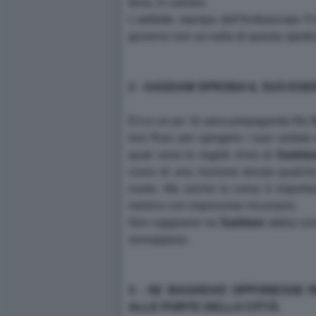
terra, in camion.
L'addetto stampa dell'Ambasciata F
governo non sa nulla di questa spediz
2 - SADDAM SPRONA IL SUO ESE
Ecco un po' di sana propaganda filo
loro Rais per spingere i suoi soldati e
quali sono le regole d'oro di
Sadda
corso di una riunione tenuta qualche
nuoto. Ma anche la corsa è important
nemico con improvvise incursioni.
Non sappiamo se
Saddam
abbia conv
sovrappeso.
3 - SE BAGHDAD OPPONESSE R
ALLE PORTE DELLA CITTÀ.