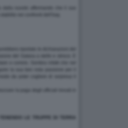
 dalla nuvole affermando che il suo
stabilito nei confronti dell'Iraq.
avrebbero riportato le dichiarazioni del
vasione del Satana a stelle e strisce. E
are e correre. Sembra infatti che nel
guire la sua ben nota passione per il
modo da poter cogliere di sorpresa il
are la paga degli ufficiali trovati in
 TENENDO LE TRUPPE DI TERRA