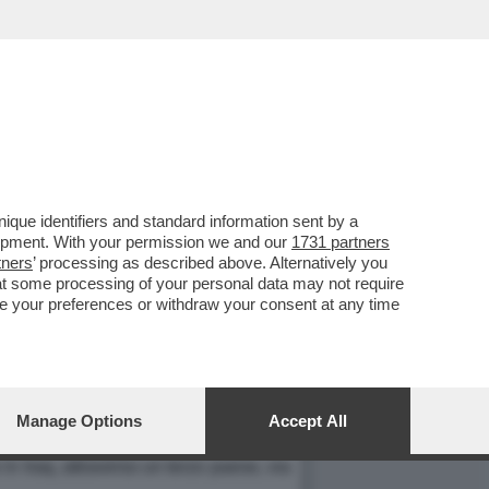
que identifiers and standard information sent by a
TNESS; DUE TALEBANI
lopment. With your permission we and our
1731 partners
tners
’ processing as described above. Alternatively you
LA GUERRA.
at some processing of your personal data may not require
nge your preferences or withdraw your consent at any time
 IRAQ.
a le bucce ai "nemici" francesi. Sembra
non più di un paio di mesi fa inviando
Manage Options
Accept All
uzione francese. I francesi avrebbero
in Iraq, attraverso un terzo paese, via