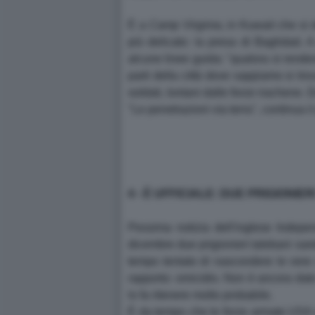
È a
Camp Virginia
, in Kuwait che si 
più delicato: la presa di Baghdad. A 
alcune linee guida: "qualora si rendess
parti della città dove sappiamo si trov
soldati, lontani dalle forze irachene
"Le penetrazioni via terra", continua i
4 - È UFFICIALE: DUE PRIGIONI
Pessima notizia dell'inglese Indepe
dicembre due prigionieri talebani sare
tempo tentato di nascondere le vere 
rapporto: omicidio. Non è ancora dato
lo fa ritenere molto probabile.
È da tempo che le forze armate USA 