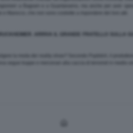
 prigionieri a Bagram e a Guantanamo, ma anche per aver spess
o e Marocco, che non sono costrette a rispondere dei loro atti.
 BRUCKHEIMER. ARRIVA IL GRANDE FRATELLO SULLA G
volgere la moda dei reality show? Secondo
Popbitch
, il produtto
iva segue truppe e mercenari alla caccia di terroristi in medio o