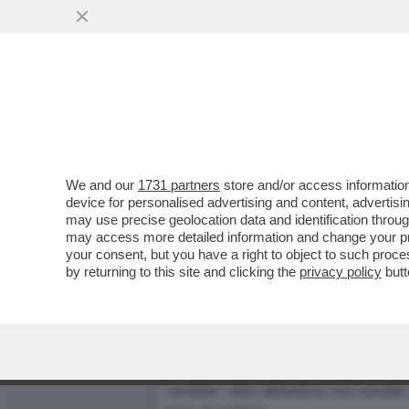
We and our
1731 partners
store and/or access information
ANCORA PEZZI DI RICAMBIO
device for personalised advertising and content, advert
may use precise geolocation data and identification throu
UCCISI DURANTE L'INTERRO
may access more detailed information and change your pre
Dagospia 7/03/2003
your consent, but you have a right to object to such proc
by returning to this site and clicking the
privacy policy
butt
1 - LA FRANCIA MANDA ANCORA PE
Bill Gertz
, vecchia volpe del
Washin
infatti che una non meglio identifica
pezzi di ricambio per gli aerei Mira
venduto i beni attraverso una società 