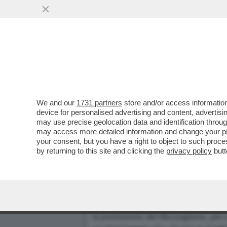
We and our
1731 partners
store and/or access information
POLITIKOM - TREMONTI CRE
device for personalised advertising and content, advert
may use precise geolocation data and identification throu
RICICCIA FLAVIO CARBONI;
may access more detailed information and change your pre
Dagospia 17/03/2003
your consent, but you have a right to object to such proc
by returning to this site and clicking the
privacy policy
butt
1
- Nuova incazzatura di
Giulietto
Tr
le staffe, perché da via XX Settembr
Magnaschi
non ha avuto nemmeno il t
2
- Si scontreranno sul Mezzogiorno,
la promozione del Mezzogiorno, per c