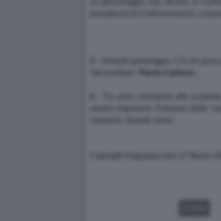
un personaggio che, dicono in Confc
presidenza di Confcommercio, a piazz
3
- Venerdì pomeriggio. C'è chi giura d
"faccendiere"
Flavio Carboni
...
4
- Tra poco usciranno allo scoperto
uomini importanti. Parliamo delle "so
massone. Quante sono!
Copyirght Dagospia.com 17 Marzo 2
VIDEO