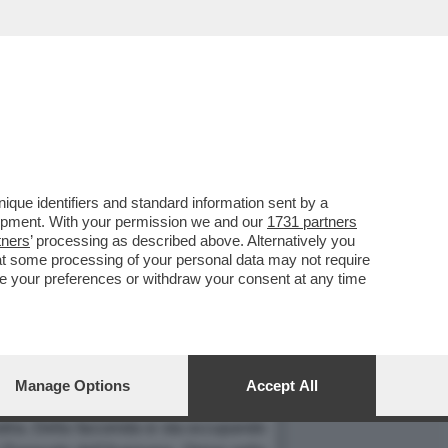
que identifiers and standard information sent by a
RA BILLE' E D'AMATO;
lopment. With your permission we and our
1731 partners
tners
’ processing as described above. Alternatively you
at some processing of your personal data may not require
nge your preferences or withdraw your consent at any time
ualche notizia deve aver fatto perdere
all'altra parte del telefono
Pierluigi
Manage Options
Accept All
 "Aprom", ovvero un'associazione per
tria. Della faccenda si sta occupando