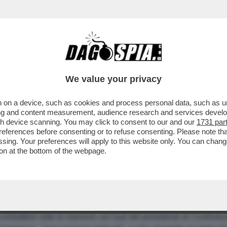
We value your privacy
 on a device, such as cookies and process personal data, such as uni
A ANSIA ALL'ANSA; MEZZOGIORNO DI FUOCO T
ising and content measurement, audience research and services deve
gh device scanning. You may click to consent to our and our
1731 par
 QUANTE SONO LE SORELLE MASSONE!
ferences before consenting or to refuse consenting. Please note th
essing. Your preferences will apply to this website only. You can cha
on at the bottom of the webpage.
emonti
, superministro dell'economia, nei confronti dell'Ansa. Q
e trapela che questa volta Giulietto non si è risparmiato, e d
empo di fiatare.
Sergio
Billè
e
Antonio
D'Amato
. Di nascosto
Billè
sta varando
ombattere tutte le manovre sul Sud del presidente di Confindus