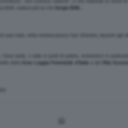
ommercio, "non conosce ostacoli", e che risponde al nome di
a Belli, vedono più lui che
Sergio
Billè
...
i aver visto, nella romana piazza San Silvestro, davanti agli uf
. Sono tante, e tutte in posti di potere, economico in partic
relle della
Gran Loggia Femminile d'Italia
e del
Rito Scozze
003