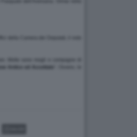
 Pasquale dell'Aversana. Ormai nella
fici della Camera dei Deputati, il noto
olare. Molte sono mogli e compagne di
se Antico ed Accettato
". Ovvero, le
GALLERY