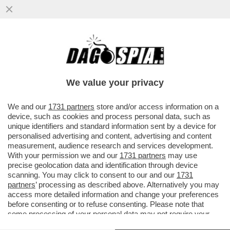
EDITORIA - CHE CASINO' AD "AFFARI &
We value your privacy
FINANZA" - QUANTE FIRME PER "LEGGO" -
L'"ANZIANO" FIENGO - UN "VIP PARTY" DA
We and our
1731 partners
store and/or access information on a
device, such as cookies and process personal data, such as
2 EURO.
unique identifiers and standard information sent by a device for
Dagospia 18/06/2003
personalised advertising and content, advertising and content
measurement, audience research and services development.
1
- L'ultimo "
Affari & Finanza
", supplemento del quotidiano
With your permission we and our
1731 partners
may use
"la Repubblica", ha offerto uno straordinario esempio di
precise geolocation data and identification through device
deontologia professionale. A pagina 42 il caposervizio
scanning. You may click to consent to our and our
1731
partners
’ processing as described above. Alternatively you may
Adriano Bonafede
intervista l'amministratore delegato del
access more detailed information and change your preferences
casinò di Campione,
Roberto
Salmoiraghi
. Però l'intera
before consenting or to refuse consenting. Please note that
pagina 43 è occupata da una pubblicità dello stesso casinò
some processing of your personal data may not require your
di Campione! Ci fate sapere se è nata prima l'intervista o la
consent, but you have a right to object to such processing. Your