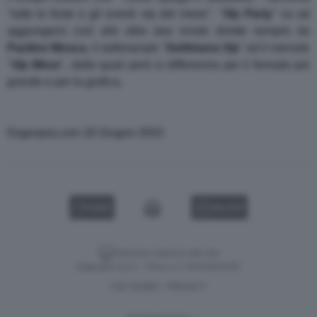
"tutte le feste e gli eventi vip del mese". "
Vip Party
" va ad
aggiungersi così alle altre due riviste dirette sempre da
Paolino
Mosca
, il settimanale "
Settimana Vip
" ed il mensile
"
Vip
Mese
", dalle quali però si differenzia per il formato più
grande e per la grafica.
Dagospia.com 18 Giugno 2003
VIDEO
GALLERY
Versione classica del sito
Dagospia S.p.A. - P.iva e c.f. 06163551002
CHI SIAMO
PRIVACY
-