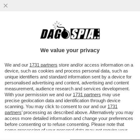
ARBASINO'S SUMMER MEMORIES/2 - "GRANDI
We value your privacy
VECCHI" E POTERE LETTERARIO: IL
"BALANCE OF POWERS" DI MORAVIA, TRA
We and our
1731 partners
store and/or access information on a
device, such as cookies and process personal data, such as
PREMI E STIPENDI, NON MOLLANDO MAI
unique identifiers and standard information sent by a device for
NULLA, NEMMENO IL CORRIERE DESTRORSO.
personalised advertising and content, advertising and content
Dagospia 30/08/2003
measurement, audience research and services development.
With your permission we and our
1731 partners
may use
Alberto
Arbasino
per La Repubblica
precise geolocation data and identification through device
scanning. You may click to consent to our and our
1731
partners
’ processing as described above. Alternatively you may
access more detailed information and change your preferences
Nei primi anni Sessanta, oltre alla sfrenatezza per gli
before consenting or to refuse consenting. Please note that
spettacoli internazionali e per gli sperimentalismi d'
some processing of your personal data may not require your
consent, but you have a right to object to such processing. Your
avanguardia, scattò anche un' intensa rivalutazione