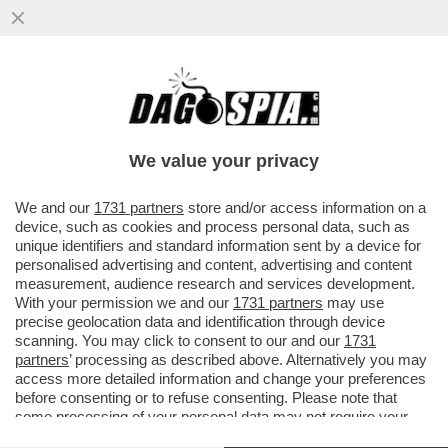
ARCHEO - "PICCOLA CHECCA" CONTRO "MRS
We value your privacy
BANG BANG": "LA SUA COLAZIONE
PREFERITA ERA UN CAZZO BEN CALDO
We and our
1731 partners
store and/or access information on a
device, such as cookies and process personal data, such as
IMBURRATO CON LA MIGLIORE MARMELLATA."
unique identifiers and standard information sent by a device for
Dagospia 16/09/2003
personalised advertising and content, advertising and content
measurement, audience research and services development.
Antonio Armano per Il Riformista
With your permission we and our
1731 partners
may use
precise geolocation data and identification through device
scanning. You may click to consent to our and our
1731
partners
’ processing as described above. Alternatively you may
Non si sa se lo scambio d'opinioni avvenne in un hotel di
access more detailed information and change your preferences
San Moritz. O in un party a New York. Ma è certo che
Ann
before consenting or to refuse consenting. Please note that
Woodward
insultò
Truman
Capote
dandogli del "
Little
some processing of your personal data may not require your
consent, but you have a right to object to such processing. Your
faggot
" (piccola checca) e che l'autore di "
Colazione da