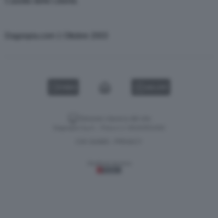
Casotto delle Libertà.
Dagospia.com 1 Ottobre 2003
VIDEO
GALLERY
Versione classica del sito
Dagospia S.p.A. - P.iva e c.f. 06163551002
CHI SIAMO
PRIVACY
-
Gestione tecnica