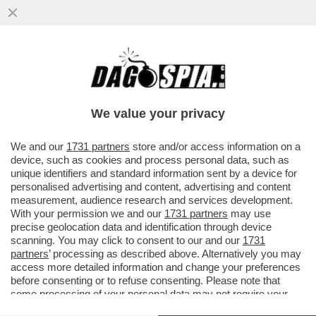
GASPARRI SENZA GAS - UN EMENDAMENTO
We value your privacy
SUI BIMBI-SPOT UNISCE L'OPPOSIZIONE E
ALESSANDRA MUSSOLINI (PIU' AMICHE) -
We and our
1731 partners
store and/or access information on a
device, such as cookies and process personal data, such as
GLI EDITORI OTTENGONO DALLA
unique identifiers and standard information sent by a device for
FINANZIARIA UN REGALO DI 200 MILIARDI
personalised advertising and content, advertising and content
DI VECCHIE LIRE MA NON SERVE A NIENTE.
measurement, audience research and services development.
Dagospia 1/10/2003
With your permission we and our
1731 partners
may use
precise geolocation data and identification through device
Alle 13.37, il patatrac. 35 franchi tiratori la tirano di brutta alla
scanning. You may click to consent to our and our
1731
partners
’ processing as described above. Alternatively you may
legge
Gasparri
. Che adesso deve tornare al Senato - in
access more detailed information and change your preferences
commissione, non in aula. 10-15 giorni i tempi previsti per il
before consenting or to refuse consenting. Please note that
ritorno alla Camera. La bocciatura è sbocciata a voto
some processing of your personal data may not require your
segreto su un emendamento di Rifondazione Comunista
consent, but you have a right to object to such processing. Your