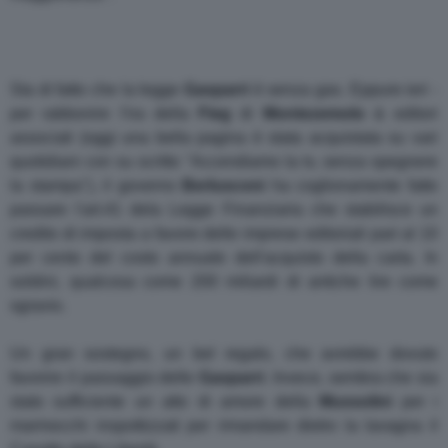
Sta di fatto che la legge
Gasparri
è senza gas. Eppure ieri -
per rabbonire l'ira della
Fieg
di
Montezemolo
& editori
associati (oggi una bella pagina è stata acquistata su vari
quotidiani con su scritto "Accendiamo la tv, senza spegnere
la stampa"), il governo
Berlusconi
ha coglionamente fatto
passare l'art.41 dela Legge Finanziaria che stabilisce un
credito di imposta a favore delle imprese editoriali pari al 10
per cento del costo annuale dell'acquisto della carta. In
soldini, qualcosa come 200 miliardi di antiche lire come
sgravio.
Un gran sostegno, un bel regalo, che avrebbe dovuto
favorire il passaggio delle
Gasparri
. Invece, sembra che sia
stato sufficiente un atto di amore della
Mussolini
per i
marmocchi inspottizzati per rimandare dietro la lavagna il