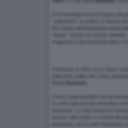
Tanzi
: è il caso della
Rasbank
, che s
Il 18 novembre scorso la banca del gr
"outperform". In pratica, si diceva ch
fare meglio dell'andamento medio degli a
"target", ovvero un prezzo obiettiv
viaggiava in quel momento sopra i 2 
A distanza di meno di un mese, scoppi
sotto della soglia dei 2 euro, portan
firmata
Rasbank
.
Come è stato possibile che gli anali
le azioni dell'azienda alimentare emi
dichiarato: "La nota emessa in novem
dunque, dati relativi ai risultati dei 
particolare, per la parte finanziaria r