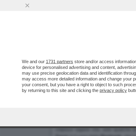
We and our
1731 partners
store and/or access information
TANZI, LATTE ALLA GOLA/1
device for personalised advertising and content, advert
may use precise geolocation data and identification throu
RISPARMIATORI - OGGI, LA
may access more detailed information and change your pre
CHI?)
your consent, but you have a right to object to such proc
Dagospia 12/12/2003
by returning to this site and clicking the
privacy policy
butt
Big Trader per
www.tgfin.it
Su
Parmalat
è ormai bufera: azionis
colpisce sapere che, solo qualche se