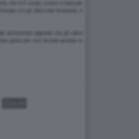
lema che si è creato, ovvero il mancato
arate con gli ultimi dati trimestrali, è
zi
, dichiarando appunto che gli ultimi
cusa grave per una società quotata in
GALLERY