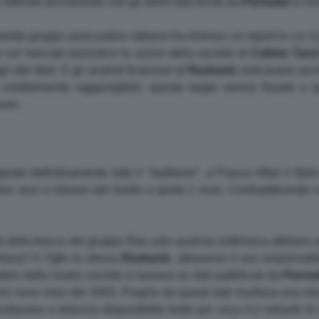
i difende dichiarando che gli ultimi dati forniti da
Parmalat
si son
ande gruppo assicurativo italiano ha emesso un report in cui il 
e sul mercato borsistico le azioni della società di
Calisto
Tanz
ltri titoli. E gli analisti finanziari di
Rasbank
indicavano anch
o credibilmente raggiungibile: questo target veniva fissato 
euro.
ato definitivamente tutto il "bubbone", a Piazza Affari il titol
dosi anzi a ridosso del livello a quota 1 euro. Contraddicendo 
sti della banca del gruppo Ras solo qualche settimana abbiano p
liana? A Tgfin la stessa
Rasbank
, attraverso il suo responsabi
bre dalla nostra società si basava su dati pubblicati da
Parma
primi nove mesi del 2003. Proprio da questi dati risultava una si
isultavano a bilancio disponibilità lorde per circa 4,2 miliardi 