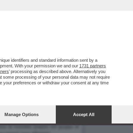
que identifiers and standard information sent by a
 PARMALAT AI
lopment. With your permission we and our
1731 partners
tners
’ processing as described above. Alternatively you
ILI" (CHI HA FREGATO
at some processing of your personal data may not require
nge your preferences or withdraw your consent at any time
Manage Options
Accept All
 titolo è franato e, in questo scenario,
no di investire proprio nel gruppo di