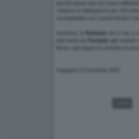
perché questi dati non erano affidabil
rimborso di obbligazioni per 150 milion
incompatibile con i numeri forniti il 
Insomma, la
Rasbank
non ci sta a sa
dati forniti da
Parmalat
agli analisti
Borsa. Agli organi di controllo va ora 
Dagospia 12 Dicembre 2003
VIDEO