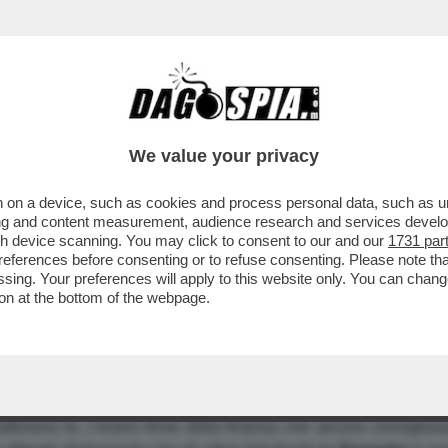
We value your privacy
 on a device, such as cookies and process personal data, such as uni
 - IERI, LA RASBANK CONSIGLIAVA I TITOLI
ising and content measurement, audience research and services deve
gh device scanning. You may click to consent to our and our
1731 par
 BANCA ACCUSA TANZI DI "DATI NON AFFIDAB
ferences before consenting or to refuse consenting. Please note th
essing. Your preferences will apply to this website only. You can cha
on at the bottom of the webpage.
ti e obbligazionisti temono un altro caso
Cirio
. Sul listino il
ttimana fa, c'erano firme della finanza che ancora consigliava