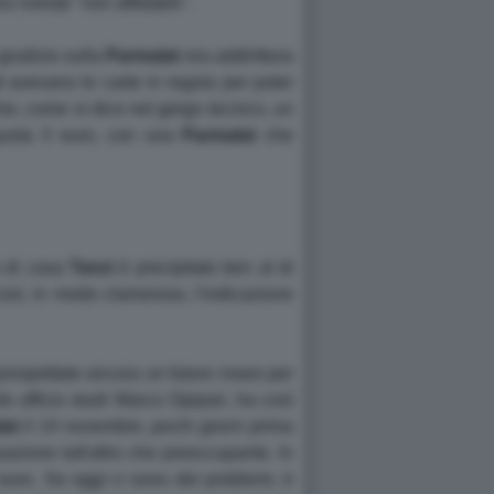
o rivelati "non affidabili".
giudizio sulla
Parmalat
era addirittura
i
avevano le carte in regola per poter
e, come si dice nel gergo tecnico, un
a quota 3 euro, con una
Parmalat
che
o di casa
Tanzi
è precipitato ben al di
così, in modo clamoroso, l'indicazione
rospettato ancora un futuro roseo per
le ufficio studi Marco Opipari, ha così
lat
il 14 novembre, pochi giorni prima
tuazione tutt'altro che preoccupante. In
di euro. Se oggi ci sono dei problemi, è