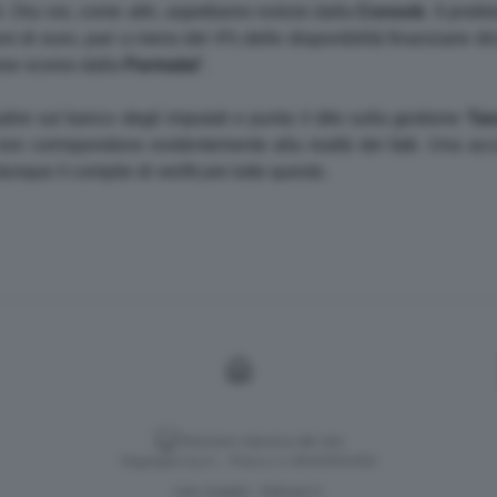
i. Ora noi, come altri, aspettiamo notizie dalla
Consob
. Il prob
i di euro, pari a meno del 4% delle disponibilità finanziarie dichi
mese scorso dalla
Parmalat
".
lire sul banco degli imputati e punta il dito sulla gestione
Tan
 non corrispondono evidentemente alla realtà dei fatti. Una ac
dunque il compito di verificare tutto questo.
Versione classica del sito
Dagospia S.p.A. - P.iva e c.f. 06163551002
CHI SIAMO
PRIVACY
-