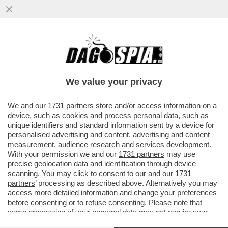
We value your privacy
We and our
1731 partners
store and/or access information on a
device, such as cookies and process personal data, such as
unique identifiers and standard information sent by a device for
personalised advertising and content, advertising and content
measurement, audience research and services development.
With your permission we and our
1731 partners
may use
precise geolocation data and identification through device
scanning. You may click to consent to our and our
1731
partners
’ processing as described above. Alternatively you may
access more detailed information and change your preferences
ALITALIA NON ESISTE PIÙ MA CONTINUA A COSTARCI
before consenting or to refuse consenting. Please note that
MILIONI
– DOPO LA DECISIONE DELL’UE DI
some processing of your personal data may not require your
DICHIARARE ILLEGALE IL PRESTITO-PONTE DA 400
consent, but you have a right to object to such processing. Your