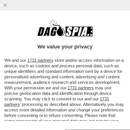
We value your privacy
We and our
1731 partners
store and/or access information on a
device, such as cookies and process personal data, such as
unique identifiers and standard information sent by a device for
personalised advertising and content, advertising and content
measurement, audience research and services development.
With your permission we and our
1731 partners
may use
precise geolocation data and identification through device
scanning. You may click to consent to our and our
1731
partners
’ processing as described above. Alternatively you may
LE ARMI PER LA NUOVA GUERRA MONDIALE SONO
access more detailed information and change your preferences
CHIP E TERRE RARE
– LA VERA POSTA IN GIOCO NEI
before consenting or to refuse consenting. Please note that
COLLOQUI DI LONDRA TRA CINA E STATI UNITI SUI
some processing of your personal data may not require your
DAZI È IL CONTROLLO DELLE DIPENDENZE
consent, but you have a right to object to such processing. Your