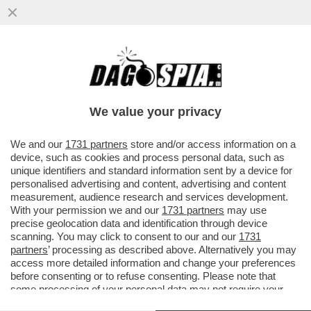
We value your privacy
We and our
1731 partners
store and/or access information on a
device, such as cookies and process personal data, such as
unique identifiers and standard information sent by a device for
personalised advertising and content, advertising and content
measurement, audience research and services development.
With your permission we and our
1731 partners
may use
precise geolocation data and identification through device
scanning. You may click to consent to our and our
1731
FATTO L’ACCORDO, BISOGNA APPROVARLO – I
L
partners
’ processing as described above. Alternatively you may
PRESIDENTE AMERICANO, JOE BIDEN
, DOPO AVER
access more detailed information and change your preferences
RAGGIUNTO L’INTESA IN EXTREMIS CON IL
before consenting or to refuse consenting. Please note that
CONGRESSO SULL’INNALZAMENTO DEL TETTO DEL
some processing of your personal data may not require your
DEBITO, ORA
PREME SUI PARLAMENTARI AFFINCHÉ
consent, but you have a right to object to such processing. Your
VENGA APPROVATO SUBITO
, PER SCONGIURARE IL