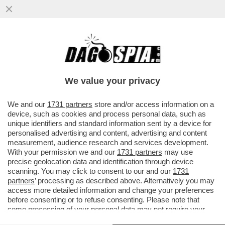
We value your privacy
We and our
1731 partners
store and/or access information on a
device, such as cookies and process personal data, such as
unique identifiers and standard information sent by a device for
personalised advertising and content, advertising and content
measurement, audience research and services development.
With your permission we and our
1731 partners
may use
precise geolocation data and identification through device
scanning. You may click to consent to our and our
1731
GAME OVER -
SONY HA COMUNICATO CHE DAL 2028
partners
’ processing as described above. Alternatively you may
NON PRODURRÀ PIÙ DISCHI FISICI PER LE SUE
access more detailed information and change your preferences
CONSOLE
- LA MOTIVAZIONE PARACULA: "I
before consenting or to refuse consenting. Please note that
CONSUMATORI E L'INDUSTRIA
some processing of your personal data may not require your
DELL'INTRATTENIMENTO SI STANNO SPOSTANDO
consent, but you have a right to object to such processing. Your
SEMPRE PIÙ VERSO I SUPPORTI DIGITALI" - LA