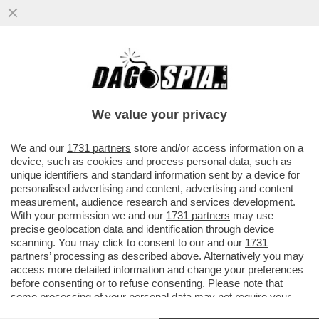
We value your privacy
We and our
1731 partners
store and/or access information on a
device, such as cookies and process personal data, such as
unique identifiers and standard information sent by a device for
personalised advertising and content, advertising and content
measurement, audience research and services development.
With your permission we and our
1731 partners
may use
precise geolocation data and identification through device
TRANQUILLI, I FERRAGNEZ NON SI LASCERANNO
scanning. You may click to consent to our and our
1731
FACILMENTE: HANNO TROPPI AFFARI IN COMUNE!
–
partners
’ processing as described above. Alternatively you may
TRA POST SPONSORIZZATI, CANZONI, CONTRATTI
access more detailed information and change your preferences
before consenting or to refuse consenting. Please note that
CON TV E PIATTAFORME E DIRITTI D’IMMAGINE,
some processing of your personal data may not require your
CHIARA FERRAGNI E FEDEZ GUADAGNANO CIRCA 20
consent, but you have a right to object to such processing. Your
MILIONI DI EURO ALL'ANNO. A QUESTO SI